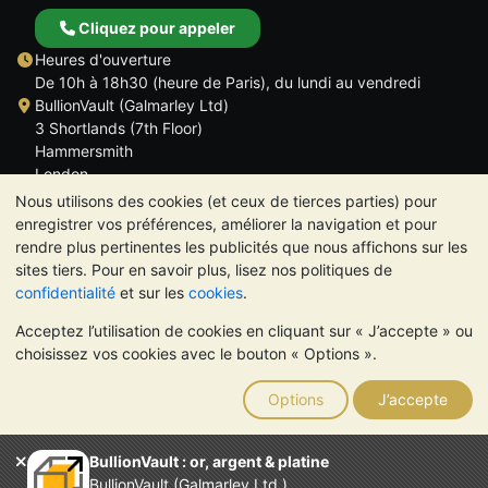
Cliquez pour appeler
Heures d'ouverture
De 10h à 18h30 (heure de Paris), du lundi au vendredi
BullionVault (Galmarley Ltd)
3 Shortlands (7th Floor)
Hammersmith
London
W6 8DA
Nous utilisons des cookies (et ceux de tierces parties) pour
ROYAUME UNI
enregistrer vos préférences, améliorer la navigation et pour
rendre plus pertinentes les publicités que nous affichons sur les
sites tiers. Pour en savoir plus, lisez nos politiques de
confidentialité
et sur les
cookies
.
Acceptez l’utilisation de cookies en cliquant sur « J’accepte » ou
TrustScore 4.6 | 534 avis
choisissez vos cookies avec le bouton « Options ».
VEUILLEZ NOTER:
La valeur des métaux précieux peut aussi
bien baisser qu'augmenter. Les tendances historiques ne
Options
J’accepte
garantissent pas l'évolution future des cours. Rien sur les sites
Internet de BullionVault ou dans ses communications ne
constitue un conseil en investissement. Demander l'avis d'un
BullionVault : or, argent & platine
professionnel est à envisager pour déterminer si la possession
BullionVault (Galmarley Ltd.)