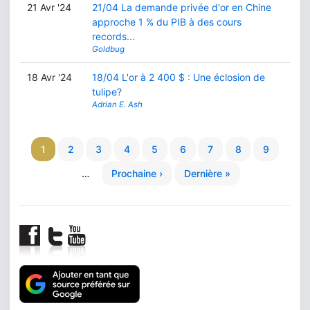
21 Avr '24
21/04 La demande privée d'or en Chine
approche 1 % du PIB à des cours
records...
Goldbug
18 Avr '24
18/04 L'or à 2 400 $ : Une éclosion de
tulipe?
Adrian E. Ash
1
2
3
4
5
6
7
8
9
…
Prochaine ›
Dernière »