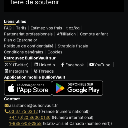
fière de soutenir
Liens utiles
FAQ
Tarifs
Estimez vos frais
t oz/kg
Partenariat professionnels
Affililiation
Compte enfant
Plan d'Epargne or
Politique de confidentialité
Stratégie fiscale
Conditions générales
Cookies
Retrouvez BullionVault sur
X (Twitter)
LinkedIn
Facebook
YouTube
Instagram
Threads
Application mobile BullionVault
Contact
assistance@bullionvault.fr
03 67 75 02 12
((France (numéro national))
+44 (0)20 8600 0130
(Numéro international)
1-888-908-2858
(Etats-Unis et Canada (numéro vert))