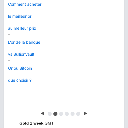
Comment acheter
le meilleur or
au meilleur prix
*
L'or de la banque
vs BullionVault
*
Or ou Bitcoin
que choisir ?
◀
⬤
⬤
⬤
⬤
⬤
⬤
▶
Gold 1 week
GMT