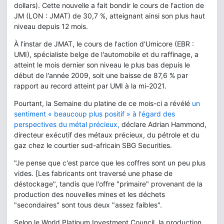
dollars). Cette nouvelle a fait bondir le cours de l'action de
JM (LON : JMAT) de 30,7 %, atteignant ainsi son plus haut
niveau depuis 12 mois.
À l'instar de JMAT, le cours de l'action d'Umicore (EBR :
UMI), spécialiste belge de l'automobile et du raffinage, a
atteint le mois dernier son niveau le plus bas depuis le
début de l'année 2009, soit une baisse de 87,6 % par
rapport au record atteint par UMI à la mi-2021.
Pourtant, la Semaine du platine de ce mois-ci a révélé
un
sentiment « beaucoup plus positif » à l'égard des
perspectives du métal précieux,
déclare Adrian Hammond,
directeur exécutif des métaux précieux, du pétrole et du
gaz chez le courtier sud-africain SBG Securities.
"Je pense que c'est parce que les coffres sont un peu plus
vides. [Les fabricants ont traversé une phase de
déstockage", tandis que l'offre "primaire" provenant de la
production des nouvelles mines et les déchets
"secondaires" sont tous deux "assez faibles".
Selon le World Platinum Investment Council, la production