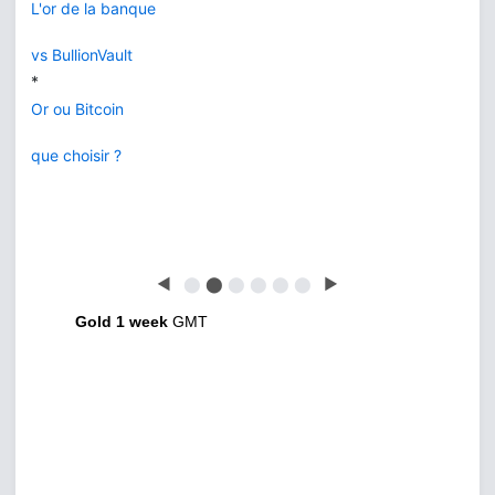
L'or de la banque
vs BullionVault
*
Or ou Bitcoin
que choisir ?
◀
⬤
⬤
⬤
⬤
⬤
⬤
▶
Gold 1 week
GMT