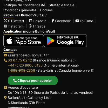
Politique de confidentialité
Stratégie fiscale
Conditions générales
Cookies
Retrouvez BullionVault sur
X (Twitter)
LinkedIn
Facebook
YouTube
Instagram
Threads
Application mobile BullionVault
Contact
assistance@bullionvault.fr
03 67 75 02 12
((France (numéro national))
+44 (0)20 8600 0130
(Numéro international)
1-888-908-2858
(Etats-Unis et Canada (numéro vert))
Cliquez pour appeler
Heures d'ouverture
De 10h à 18h30 (heure de Paris), du lundi au vendredi
BullionVault (Galmarley Ltd)
3 Shortlands (7th Floor)
Hammersmith