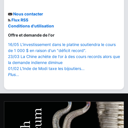
Nous contacter
Flux RSS
Conditions d'utilisation
Offre et demande de l'or
16/05 L'investissement dans le platine soutiendra le cours
de 1 000 $ en raison d'un "déficit record".
23/03 La Chine achète de l'or à des cours records alors que
la demande indienne diminue
01/02 L'Inde de Modi taxe les bijoutiers...
Plus...