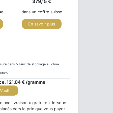
379,15 €
se
dans un coffre suisse
En savoir plus
ssuré dans 5 lieux de stockage au choix.
Zurich.
ce,
121,04 €
/gramme
Vault
e une livraison « gratuite » lorsque
éplacés vers le prix que vous payez