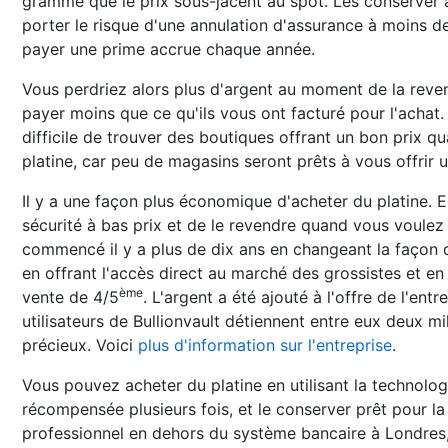
gramme que le prix sous-jacent au spot. Les conserver à
porter le risque d'une annulation d'assurance à moins d
payer une prime accrue chaque année.
Vous perdriez alors plus d'argent au moment de la revent
payer moins que ce qu'ils vous ont facturé pour l'achat. 
difficile de trouver des boutiques offrant un bon prix 
platine, car peu de magasins seront prêts à vous offrir 
Il y a une façon plus économique d'acheter du platine. 
sécurité à bas prix et de le revendre quand vous voulez p
commencé il y a plus de dix ans en changeant la façon do
en offrant l'accès direct au marché des grossistes et en
ème
vente de 4/5
. L'argent a été ajouté à l'offre de l'entr
utilisateurs de Bullionvault détiennent entre eux deux mi
précieux. Voici
plus d'information sur l'entreprise
.
Vous pouvez acheter du platine en utilisant la technolog
récompensée plusieurs fois, et le conserver prêt pour la
professionnel en dehors du système bancaire à Londre