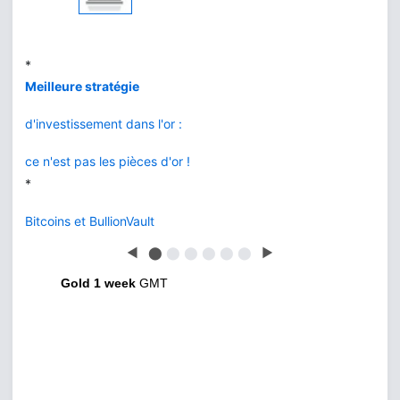
*
L'or de la banque
vs BullionVault
*
Or ou Bitcoin
que choisir ?
◀
⬤
⬤
⬤
⬤
⬤
⬤
▶
Gold 1 week
GMT