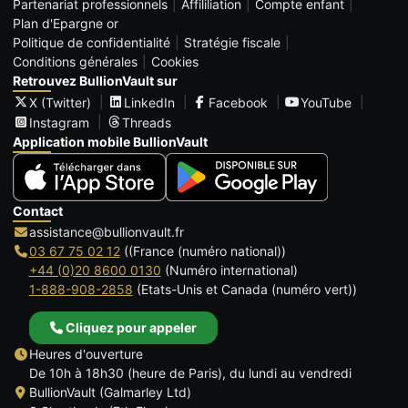
Partenariat professionnels
Affililiation
Compte enfant
Plan d'Epargne or
Politique de confidentialité
Stratégie fiscale
Conditions générales
Cookies
Retrouvez BullionVault sur
X (Twitter)
LinkedIn
Facebook
YouTube
Instagram
Threads
Application mobile BullionVault
Contact
assistance@bullionvault.fr
03 67 75 02 12
((France (numéro national))
+44 (0)20 8600 0130
(Numéro international)
1-888-908-2858
(Etats-Unis et Canada (numéro vert))
Cliquez pour appeler
Heures d'ouverture
De 10h à 18h30 (heure de Paris), du lundi au vendredi
BullionVault (Galmarley Ltd)