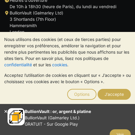
Heures d'ouverture
De 10h à 18h30 (heure de Paris), du lundi au vendredi
BullionVault (Galmarley Ltd)
3 Shortlands (7th Floor)
Hammersmith
London
W6 8DA
Nous utilisons des cookies (et ceux de tierces parties) pour
ROYAUME UNI
enregistrer vos préférences, améliorer la navigation et pour
rendre plus pertinentes les publicités que nous affichons sur les
sites tiers. Pour en savoir plus, lisez nos politiques de
confidentialité
et sur les
cookies
.
Acceptez l’utilisation de cookies en cliquant sur « J’accepte » ou
TrustScore 4.6 | 534 avis
choisissez vos cookies avec le bouton « Options ».
VEUILLEZ NOTER:
La valeur des métaux précieux peut aussi
bien baisser qu'augmenter. Les tendances historiques ne
Options
J’accepte
garantissent pas l'évolution future des cours. Rien sur les sites
Internet de BullionVault ou dans ses communications ne
constitue un conseil en investissement. Demander l'avis d'un
BullionVault : or, argent & platine
professionnel est à envisager pour déterminer si la possession
BullionVault (Galmarley Ltd.)
de métaux précieux vous convient.
GRATUIT - Sur Google Play
Entreprise enregistrée en Grande-Bretagne (numéro 4943684)
BullionVault Ltd © 2026
Voir