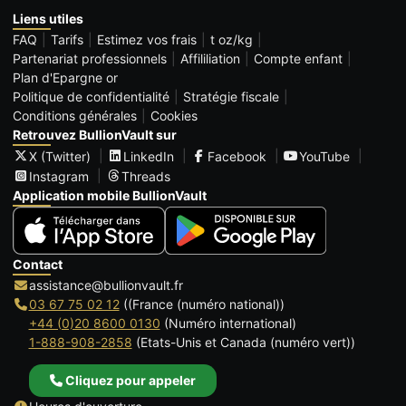
Liens utiles
FAQ
Tarifs
Estimez vos frais
t oz/kg
Partenariat professionnels
Affililiation
Compte enfant
Plan d'Epargne or
Politique de confidentialité
Stratégie fiscale
Conditions générales
Cookies
Retrouvez BullionVault sur
X (Twitter)
LinkedIn
Facebook
YouTube
Instagram
Threads
Application mobile BullionVault
Contact
assistance@bullionvault.fr
03 67 75 02 12
((France (numéro national))
+44 (0)20 8600 0130
(Numéro international)
1-888-908-2858
(Etats-Unis et Canada (numéro vert))
Cliquez pour appeler