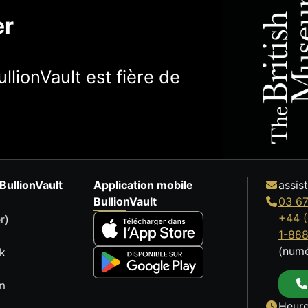
er
llionVault est fière de
BullionVault
Application mobile
assis
BullionVault
03 67
+44 (
r)
1-88
(numé
k
m
Heure