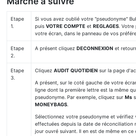
Marche à suivre
Etape
Si vous avez oublié votre "pseudonyme" Bul
1.
puis
VOTRE COMPTE
et
REGLAGES
. Votre
votre écran, dans le panneau de vos préfér
Etape
A présent cliquez
DECONNEXION
et retour
2.
Etape
Cliquez
AUDIT QUOTIDIEN
sur la page d'acc
3.
A présent, sur le coté gauche de votre écra
ligne dont la première lettre est la même qu
pseudonyme. Par exemple, cliquez sur
Ms
s
MONEYBAGS
.
Sélectionnez votre pseudonyme et vérifiez v
effectuées depuis la date de réconciliation 
jour ouvré suivant. Il en est de même en ce