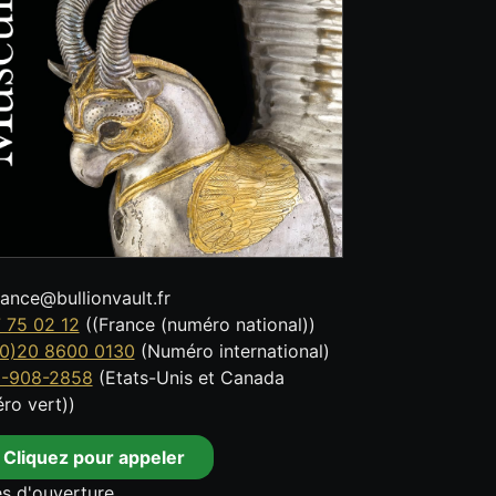
tance@bullionvault.fr
 75 02 12
((France (numéro national))
0)20 8600 0130
(Numéro international)
8-908-2858
(Etats-Unis et Canada
ro vert))
Cliquez pour appeler
s d'ouverture