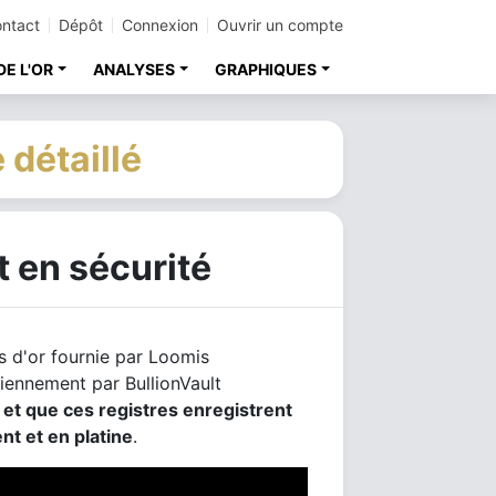
ntact
Dépôt
Connexion
Ouvrir un compte
DE L'OR
ANALYSES
GRAPHIQUES
 détaillé
t en sécurité
s d'or fournie par Loomis
diennement par BullionVault
t
et que ces registres enregistrent
nt et en platine
.