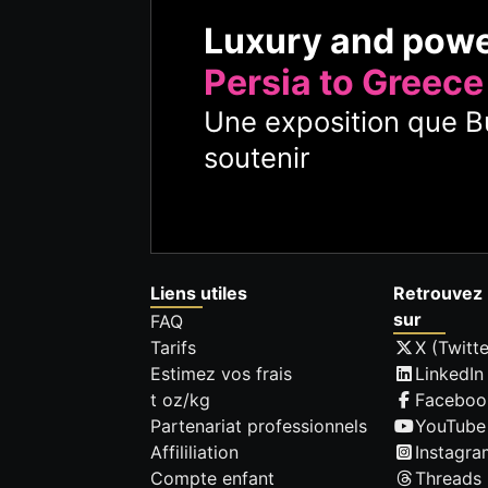
Luxury and pow
Persia to Greece
Une exposition que Bu
soutenir
Liens utiles
Retrouvez 
sur
FAQ
Tarifs
X (Twitte
Estimez vos frais
LinkedIn
t oz/kg
Faceboo
Partenariat professionnels
YouTube
Affililiation
Instagra
Compte enfant
Threads