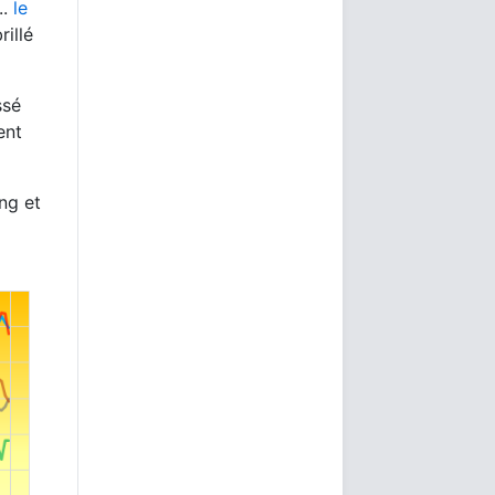
..
le
rillé
ssé
ent
ing et