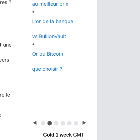
res ?
au meilleur prix
*
L'or de la banque
vs BullionVault
t une
*
Or ou Bitcoin
vers
que choisir ?
re le
e
◀
⬤
⬤
⬤
⬤
⬤
⬤
▶
Gold 1 week
GMT