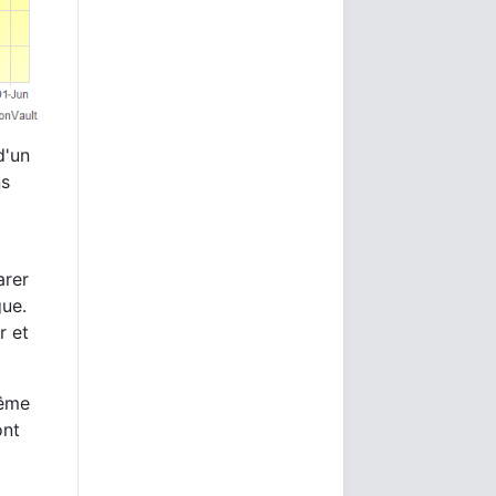
d'un
ns
arer
gue.
r et
même
ont