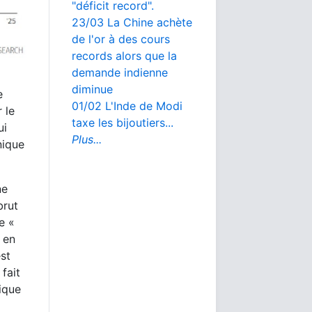
"déficit record".
23/03 La Chine achète
de l'or à des cours
records alors que la
demande indienne
diminue
e
01/02 L'Inde de Modi
 le
taxe les bijoutiers...
ui
Plus...
nique
ne
brut
e «
 en
est
fait
ique