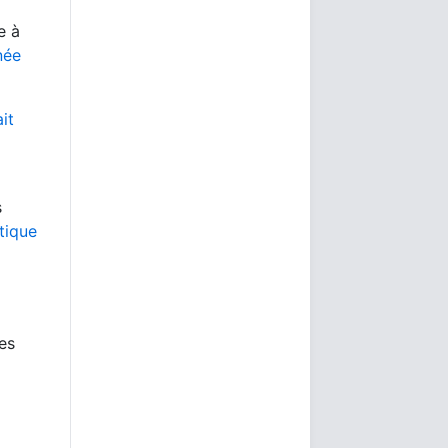
e à
née
ait
s
tique
es