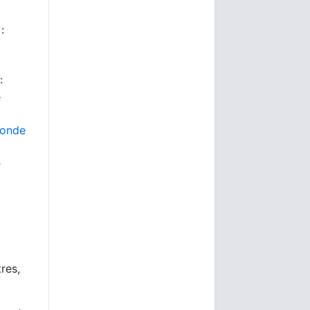
:
:
e
monde
e
tres,