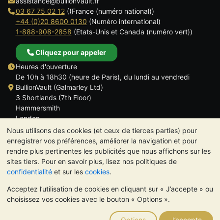
assistance@bullionvault.fr
03 67 75 02 12
((France (numéro national))
+44 (0)20 8600 0130
(Numéro international)
1-888-908-2858
(Etats-Unis et Canada (numéro vert))
Cliquez pour appeler
Heures d'ouverture
De 10h à 18h30 (heure de Paris), du lundi au vendredi
BullionVault (Galmarley Ltd)
3 Shortlands (7th Floor)
Hammersmith
London
W6 8DA
Nous utilisons des cookies (et ceux de tierces parties) pour
ROYAUME UNI
enregistrer vos préférences, améliorer la navigation et pour
rendre plus pertinentes les publicités que nous affichons sur les
sites tiers. Pour en savoir plus, lisez nos politiques de
confidentialité
et sur les
cookies
.
Acceptez l’utilisation de cookies en cliquant sur « J’accepte » ou
TrustScore 4.6 | 534 avis
choisissez vos cookies avec le bouton « Options ».
VEUILLEZ NOTER:
La valeur des métaux précieux peut aussi
bien baisser qu'augmenter. Les tendances historiques ne
Options
J’accepte