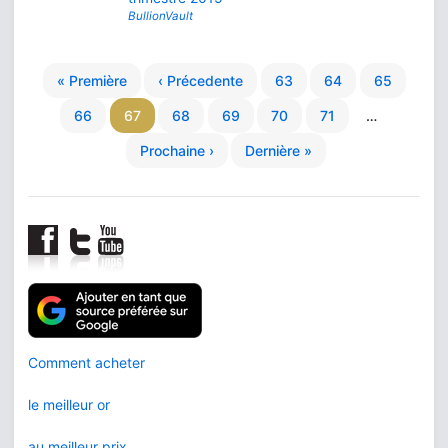
BullionVault
« Première
‹ Précedente
63
64
65
66
67
68
69
70
71
…
Prochaine ›
Dernière »
Comment acheter
le meilleur or
au meilleur prix