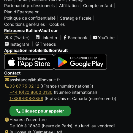
Partenariat professionnels
Affililiation
Compte enfant
Plan d'Epargne or
Politique de confidentialité
Stratégie fiscale
Conditions générales
Cookies
Retrouvez BullionVault sur
X (Twitter)
LinkedIn
Facebook
YouTube
Instagram
Threads
Application mobile BullionVault
Contact
assistance@bullionvault.fr
03 67 75 02 12
((France (numéro national))
+44 (0)20 8600 0130
(Numéro international)
1-888-908-2858
(Etats-Unis et Canada (numéro vert))
Cliquez pour appeler
Heures d'ouverture
De 10h à 18h30 (heure de Paris), du lundi au vendredi
BullionVault (Galmarley Ltd)