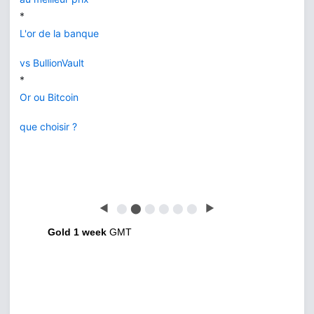
*
L'or de la banque
vs BullionVault
*
Or ou Bitcoin
que choisir ?
◀
⬤
⬤
⬤
⬤
⬤
⬤
▶
Gold 1 week
GMT