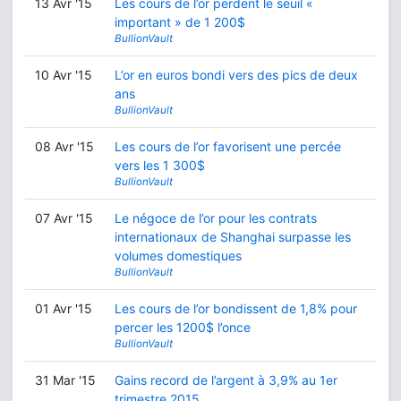
13 Avr '15
Les cours de l’or perdent le seuil «
important » de 1 200$
BullionVault
10 Avr '15
L’or en euros bondi vers des pics de deux
ans
BullionVault
08 Avr '15
Les cours de l’or favorisent une percée
vers les 1 300$
BullionVault
07 Avr '15
Le négoce de l’or pour les contrats
internationaux de Shanghai surpasse les
volumes domestiques
BullionVault
01 Avr '15
Les cours de l’or bondissent de 1,8% pour
percer les 1200$ l’once
BullionVault
31 Mar '15
Gains record de l’argent à 3,9% au 1er
trimestre 2015