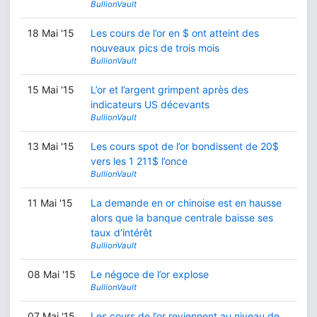
BullionVault
18 Mai '15
Les cours de l’or en $ ont atteint des
nouveaux pics de trois mois
BullionVault
15 Mai '15
L’or et l’argent grimpent après des
indicateurs US décevants
BullionVault
13 Mai '15
Les cours spot de l’or bondissent de 20$
vers les 1 211$ l’once
BullionVault
11 Mai '15
La demande en or chinoise est en hausse
alors que la banque centrale baisse ses
taux d’intérêt
BullionVault
08 Mai '15
Le négoce de l’or explose
BullionVault
07 Mai '15
Les cours de l’or reviennent au niveau de