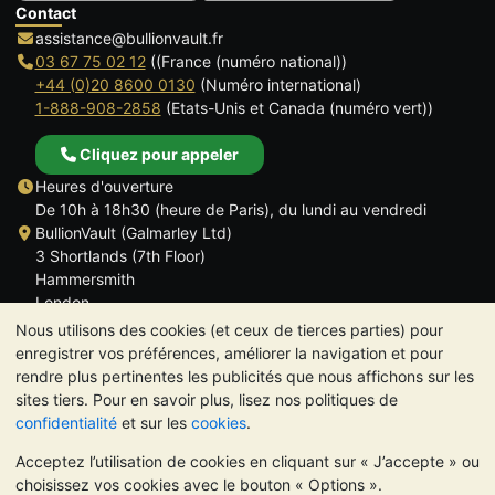
Contact
assistance@bullionvault.fr
03 67 75 02 12
((France (numéro national))
+44 (0)20 8600 0130
(Numéro international)
1-888-908-2858
(Etats-Unis et Canada (numéro vert))
Cliquez pour appeler
Heures d'ouverture
De 10h à 18h30 (heure de Paris), du lundi au vendredi
BullionVault (Galmarley Ltd)
3 Shortlands (7th Floor)
Hammersmith
London
W6 8DA
Nous utilisons des cookies (et ceux de tierces parties) pour
ROYAUME UNI
enregistrer vos préférences, améliorer la navigation et pour
rendre plus pertinentes les publicités que nous affichons sur les
sites tiers. Pour en savoir plus, lisez nos politiques de
confidentialité
et sur les
cookies
.
Acceptez l’utilisation de cookies en cliquant sur « J’accepte » ou
TrustScore 4.6 | 534 avis
choisissez vos cookies avec le bouton « Options ».
VEUILLEZ NOTER:
La valeur des métaux précieux peut aussi