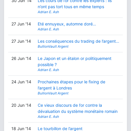
30 Jun '14
Les cours de l’or contre les experts : ils
n’ont pas tort tous en même temps
Adrian E. Ash
27 Jun '14
Eté ennuyeux, automne doré…
Adrian E. Ash
27 Jun '14
Les conséquences du trading de l’argent…
BullionVault Argent
26 Jun '14
Le Japon et un étalon or politiquement
possible ?
Adrian E. Ash
24 Jun '14
Prochaines étapes pour le fixing de
l’argent à Londres
BullionVault Argent
20 Jun '14
Ce vieux discours de l’or contre la
dévaluation du système monétaire romain
Adrian E. Ash
18 Jun '14
Le tourbillon de l’argent