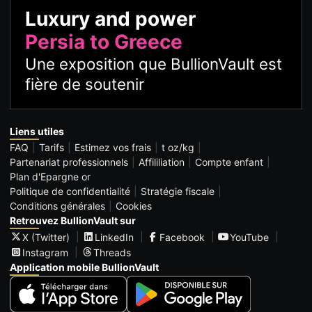
Luxury and power
Persia to Greece
Une exposition que BullionVault est
fière de soutenir
Liens utiles
FAQ
Tarifs
Estimez vos frais
t oz/kg
Partenariat professionnels
Affililiation
Compte enfant
Plan d'Epargne or
Politique de confidentialité
Stratégie fiscale
Conditions générales
Cookies
Retrouvez BullionVault sur
X (Twitter)
LinkedIn
Facebook
YouTube
Instagram
Threads
Application mobile BullionVault