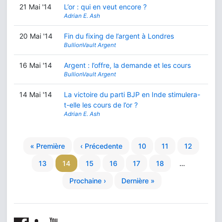
21 Mai '14
L’or : qui en veut encore ?
Adrian E. Ash
20 Mai '14
Fin du fixing de l’argent à Londres
BullionVault Argent
16 Mai '14
Argent : l’offre, la demande et les cours
BullionVault Argent
14 Mai '14
La victoire du parti BJP en Inde stimulera-
t-elle les cours de l’or ?
Adrian E. Ash
« Première
‹ Précedente
10
11
12
13
14
15
16
17
18
…
Prochaine ›
Dernière »