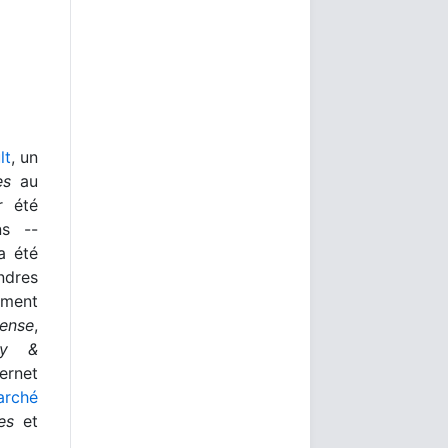
lt
, un
es
au
r été
ns --
a été
ndres
ement
Sense
,
ey &
rnet
arché
es
et