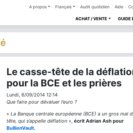
A propos
Français
Audit quotidien
Aide
Co
ACHAT / VENTE
GUIDE 
té
Le casse-tête de la déflati
cher
pour la BCE et les prières
Lundi, 6/09/2014 12:14
Que faire pour dévaluer l’euro ?
«
La Banque centrale européenne (BCE) a un gros mal d
tête, qui s’appelle déflation
»,
écrit Adrian Ash pour
BullionVault
.