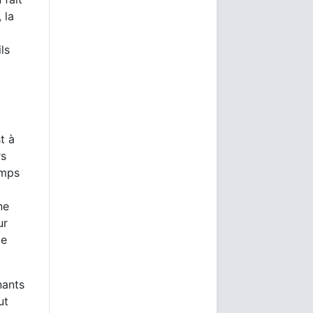
 la
ls
t à
rs
emps
ne
ur
me
nants
ut