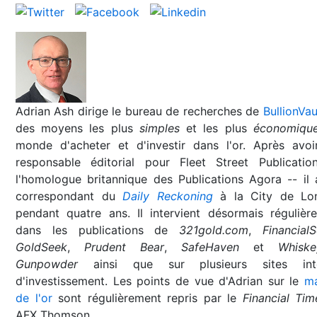
Adrian Ash dirige le bureau de recherches de
BullionVau
des moyens les plus
simples
et les plus
économiqu
monde d'acheter et d'investir dans l'or. Après avoi
responsable éditorial pour Fleet Street Publicatio
l'homologue britannique des Publications Agora -- il 
correspondant du
Daily Reckoning
à la City de Lo
pendant quatre ans. Il intervient désormais régulièr
dans les publications de
321gold.com
,
Financial
GoldSeek
,
Prudent Bear
,
SafeHaven
et
Whisk
Gunpowder
ainsi que sur plusieurs sites inte
d'investissement. Les points de vue d'Adrian sur le
m
de l'or
sont régulièrement repris par le
Financial Tim
AFX Thomson.