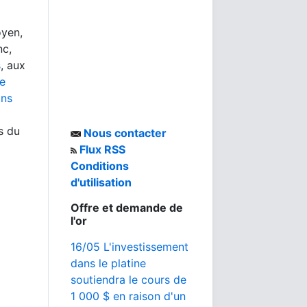
oyen,
nc,
s
, aux
de
ons
s du
Nous contacter
Flux RSS
Conditions
d'utilisation
Offre et demande de
l'or
16/05 L'investissement
dans le platine
soutiendra le cours de
1 000 $ en raison d'un