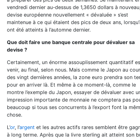
vendredi dernier au-dessus de 1,3650 dollars à nouveau,
devise européenne nouvellement « dévaluée » s’est
maintenue à ce qui étaient des pics de deux ans, lorsqu’i
ont été atteints à l’automne dernier.
Que doit faire une banque centrale pour dévaluer sa
devise ?
Certainement, un énorme assouplissement quantitatif es
venir, au final, selon nous. Mais comme le Japon au cou
des vingt dernières années, la zone euro prendra son t
pour en arriver là. Et même à ce moment-là, comme le
montre l’exemple du Japon, essayer de dévaluer avec u
impression importante de monnaie ne comptera pas po
beaucoup si tous ses concurrents à l’export font la mê
chose.
L’
or
, l’
argent
et les autres actifs rares semblent être gag
à long terme. Après que la livre sterling ait atteint son b