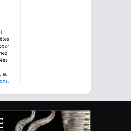
ut
 êtes
 pour
nez,
nées
, au
ions
.