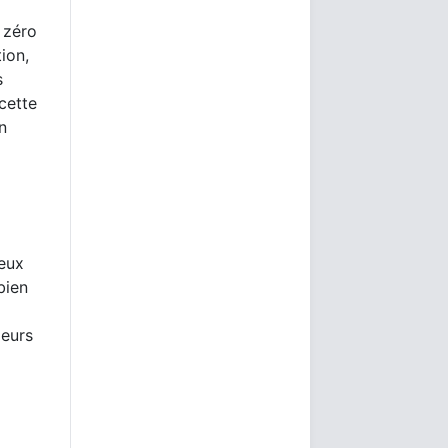
 zéro
tion,
s
cette
n
ieux
bien
leurs