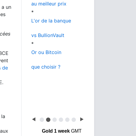
au meilleur prix
, a un
*
Ses
L'or de la banque
ucées
vs BullionVault
*
Or ou Bitcoin
 BCE
vent
que choisir ?
s de
E.
 la
◀
⬤
⬤
⬤
⬤
⬤
⬤
▶
 aux
Gold 1 week
GMT