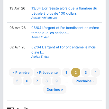
13 Avr '26
13/04 L'or résiste alors que la flambée du
pétrole à plus de 100 dollars...
Atsuko Whitehouse
08 Avr '26
08/04 L'argent et l'or bondissent en même
temps que les actions...
Adrian E. Ash
02 Avr '26
02/04 L'argent et l'or ont entamé le mois
d'avril...
Adrian E. Ash
« Première
‹ Précedente
1
2
3
4
5
6
7
8
9
…
Prochaine ›
Dernière »