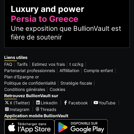
Luxury and power
Persia to Greece
Une exposition que BullionVault est
fière de soutenir
Liens utiles
FAQ
Tarifs
Estimez vos frais
t oz/kg
Partenariat professionnels
Affililiation
Compte enfant
Plan d'Epargne or
Politique de confidentialité
Stratégie fiscale
Conditions générales
Cookies
Retrouvez BullionVault sur
X (Twitter)
LinkedIn
Facebook
YouTube
Instagram
Threads
Application mobile BullionVault