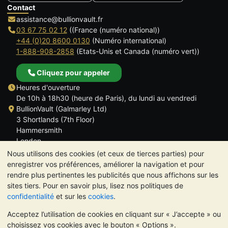
Contact
assistance@bullionvault.fr
03 67 75 02 12
((France (numéro national))
+44 (0)20 8600 0130
(Numéro international)
1-888-908-2858
(Etats-Unis et Canada (numéro vert))
Cliquez pour appeler
Heures d'ouverture
De 10h à 18h30 (heure de Paris), du lundi au vendredi
BullionVault (Galmarley Ltd)
3 Shortlands (7th Floor)
Hammersmith
London
W6 8DA
Nous utilisons des cookies (et ceux de tierces parties) pour
ROYAUME UNI
enregistrer vos préférences, améliorer la navigation et pour
rendre plus pertinentes les publicités que nous affichons sur les
sites tiers. Pour en savoir plus, lisez nos politiques de
confidentialité
et sur les
cookies
.
Acceptez l’utilisation de cookies en cliquant sur « J’accepte » ou
TrustScore 4.6 | 534 avis
choisissez vos cookies avec le bouton « Options ».
VEUILLEZ NOTER:
La valeur des métaux précieux peut aussi