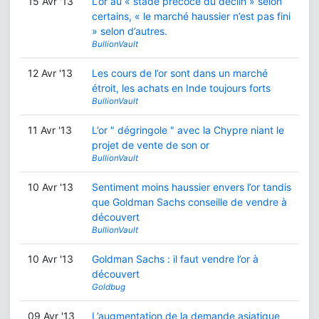
15 Avr '13
L’or au « stade précoce du déclin » selon
certains, « le marché haussier n’est pas fini
» selon d’autres.
BullionVault
12 Avr '13
Les cours de l’or sont dans un marché
étroit, les achats en Inde toujours forts
BullionVault
11 Avr '13
L’or " dégringole " avec la Chypre niant le
projet de vente de son or
BullionVault
10 Avr '13
Sentiment moins haussier envers l’or tandis
que Goldman Sachs conseille de vendre à
découvert
BullionVault
10 Avr '13
Goldman Sachs : il faut vendre l’or à
découvert
Goldbug
09 Avr '13
L’augmentation de la demande asiatique