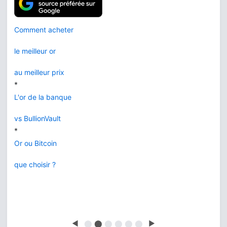
Comment acheter
le meilleur or
au meilleur prix
*
L'or de la banque
vs BullionVault
*
Or ou Bitcoin
que choisir ?
◀
⬤
⬤
⬤
⬤
⬤
⬤
▶