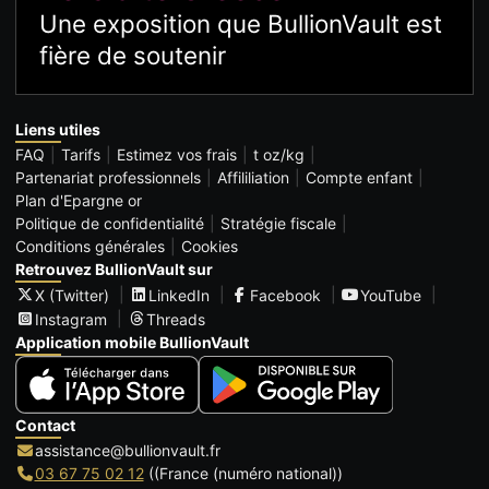
Une exposition que BullionVault est
fière de soutenir
Liens utiles
FAQ
Tarifs
Estimez vos frais
t oz/kg
Partenariat professionnels
Affililiation
Compte enfant
Plan d'Epargne or
Politique de confidentialité
Stratégie fiscale
Conditions générales
Cookies
Retrouvez BullionVault sur
X (Twitter)
LinkedIn
Facebook
YouTube
Instagram
Threads
Application mobile BullionVault
Contact
assistance@bullionvault.fr
03 67 75 02 12
((France (numéro national))