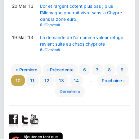
20 Mar '13
L’or et l’argent cotent plus bas ; plus
l’Allemagne pourrait vivre sans la Chypre
dans la zone euro
BullionVault
19 Mar '13
La demande de l’or comme valeur refuge
revient suite au chaos chypriote
BullionVault
« Première
‹ Précedente
6
7
8
9
10
11
12
13
14
…
Prochaine ›
Dernière »