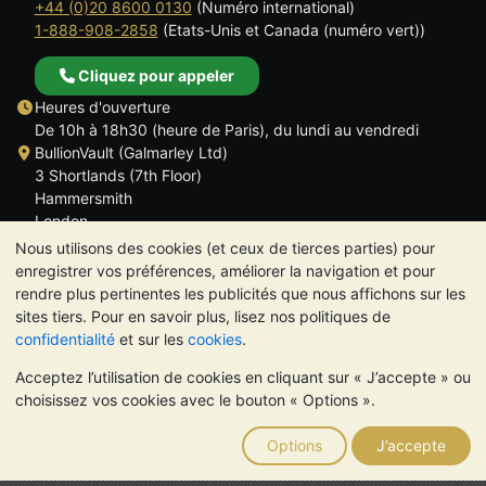
+44 (0)20 8600 0130
(Numéro international)
1-888-908-2858
(Etats-Unis et Canada (numéro vert))
Cliquez pour appeler
Heures d'ouverture
De 10h à 18h30 (heure de Paris), du lundi au vendredi
BullionVault (Galmarley Ltd)
3 Shortlands (7th Floor)
Hammersmith
London
W6 8DA
Nous utilisons des cookies (et ceux de tierces parties) pour
ROYAUME UNI
enregistrer vos préférences, améliorer la navigation et pour
rendre plus pertinentes les publicités que nous affichons sur les
sites tiers. Pour en savoir plus, lisez nos politiques de
confidentialité
et sur les
cookies
.
Acceptez l’utilisation de cookies en cliquant sur « J’accepte » ou
TrustScore 4.6 | 534 avis
choisissez vos cookies avec le bouton « Options ».
VEUILLEZ NOTER:
La valeur des métaux précieux peut aussi
bien baisser qu'augmenter. Les tendances historiques ne
Options
J’accepte
garantissent pas l'évolution future des cours. Rien sur les sites
Internet de BullionVault ou dans ses communications ne