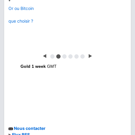
*
Or ou Bitcoin
que choisir ?
◀
⬤
⬤
⬤
⬤
⬤
⬤
▶
Gold 1 week
GMT
Nous contacter
Flux RSS