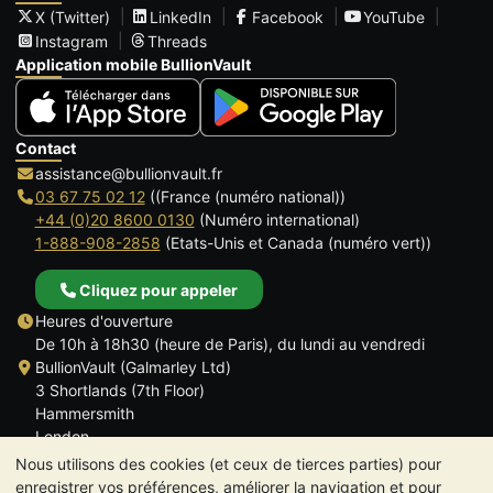
X (Twitter)
LinkedIn
Facebook
YouTube
Instagram
Threads
Application mobile BullionVault
Contact
assistance@bullionvault.fr
03 67 75 02 12
((France (numéro national))
+44 (0)20 8600 0130
(Numéro international)
1-888-908-2858
(Etats-Unis et Canada (numéro vert))
Cliquez pour appeler
Heures d'ouverture
De 10h à 18h30 (heure de Paris), du lundi au vendredi
BullionVault (Galmarley Ltd)
3 Shortlands (7th Floor)
Hammersmith
London
W6 8DA
Nous utilisons des cookies (et ceux de tierces parties) pour
ROYAUME UNI
enregistrer vos préférences, améliorer la navigation et pour