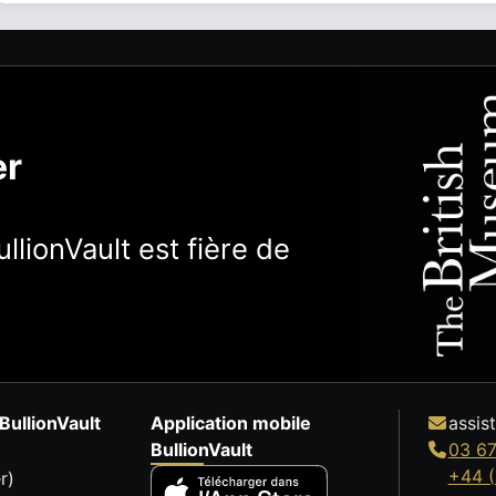
er
llionVault est fière de
BullionVault
Application mobile
assis
BullionVault
03 67
+44 (
r)