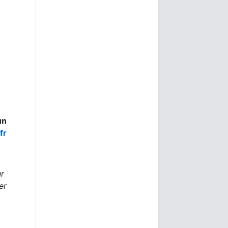
un
fr
r
er