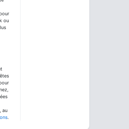
 pour
rk ou
lus
ut
 êtes
 pour
nez,
nées
, au
ions
.