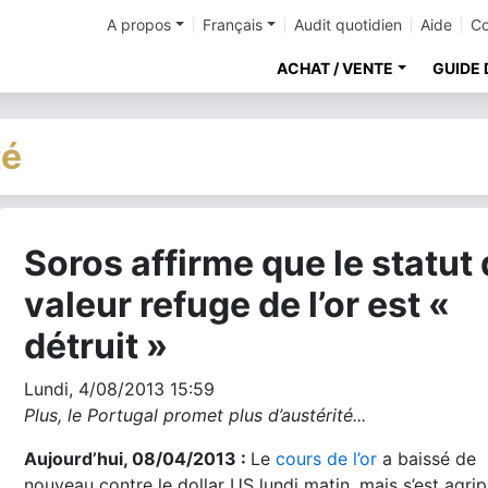
A propos
Français
Audit quotidien
Aide
Co
ACHAT / VENTE
GUIDE 
té
Soros affirme que le statut
cher
valeur refuge de l’or est «
détruit »
Lundi, 4/08/2013 15:59
Plus,
le Portugal promet plus d’austérité...
Aujourd’hui, 08/04/2013 :
Le
cours de l’or
a baissé de
nouveau contre le dollar US lundi matin, mais s’est agri