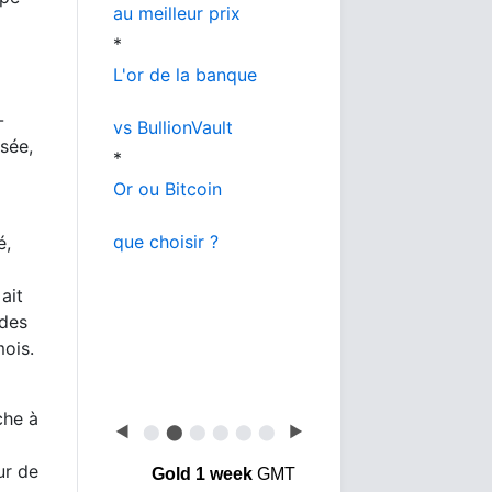
au meilleur prix
*
L'or de la banque
-
vs BullionVault
sée,
*
Or ou Bitcoin
que choisir ?
é,
ait
 des
mois.
che à
◀
⬤
⬤
⬤
⬤
⬤
⬤
▶
ur de
Gold 1 week
GMT