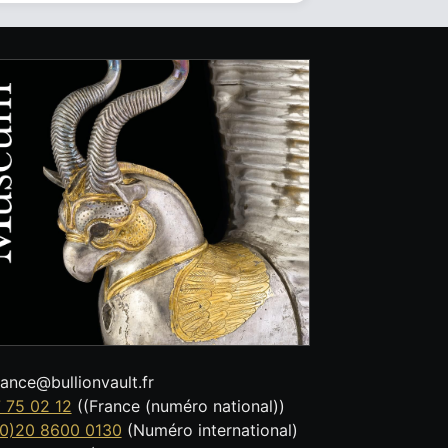
tance@bullionvault.fr
 75 02 12
((France (numéro national))
0)20 8600 0130
(Numéro international)