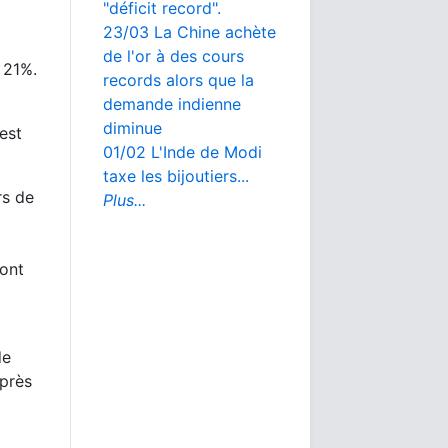
"déficit record".
23/03 La Chine achète
de l'or à des cours
 21%.
records alors que la
demande indienne
diminue
est
01/02 L'Inde de Modi
taxe les bijoutiers...
rs de
Plus...
sont
de
 près