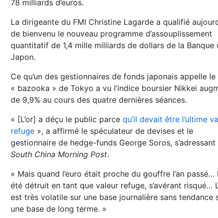
78 milliards d’euros.
La dirigeante du FMI Christine Lagarde a qualifié aujourd
de bienvenu le nouveau programme d’assouplissement
quantitatif de 1,4 mille milliards de dollars de la Banque
Japon.
Ce qu’un des gestionnaires de fonds japonais appelle le
« bazooka » de Tokyo a vu l’indice boursier Nikkei aug
de 9,9% au cours des quatre dernières séances.
« [L’or] a déçu le public parce
qu’il devait être l’ultime v
refuge
», a affirmé le spéculateur de devises et le
gestionnaire de hedge-funds George Soros, s’adressant
South China Morning Post
.
« Mais quand l’euro était proche du gouffre l’an passé… l
été détruit en tant que valeur refuge, s’avérant risqué… L
est très volatile sur une base journalière sans tendance 
une base de long terme. »