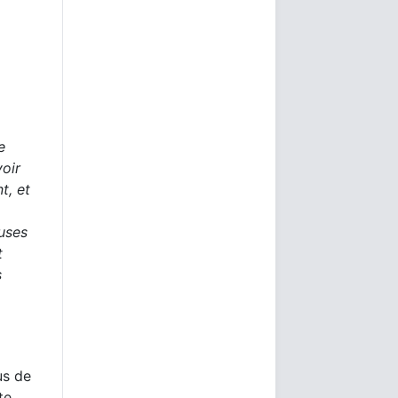
e
voir
t, et
uses
t
s
us de
te