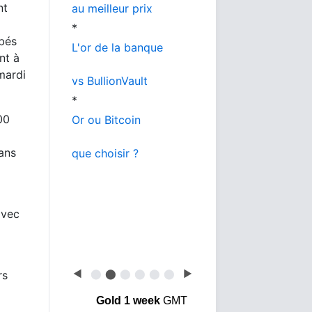
nt
au meilleur prix
*
mbés
L'or de la banque
nt à
mardi
vs BullionVault
*
00
Or ou Bitcoin
dans
que choisir ?
avec
◀
⬤
⬤
⬤
⬤
⬤
⬤
▶
rs
Gold 1 week
GMT