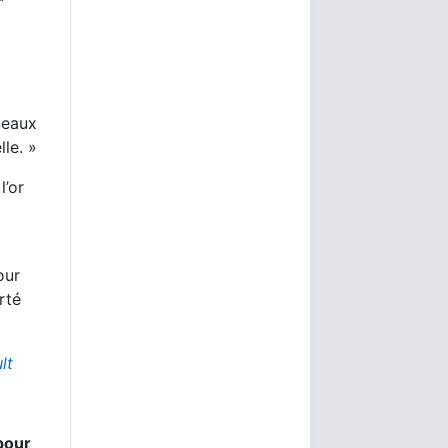
neaux
le. »
l’or
our
rté
lt
 pour