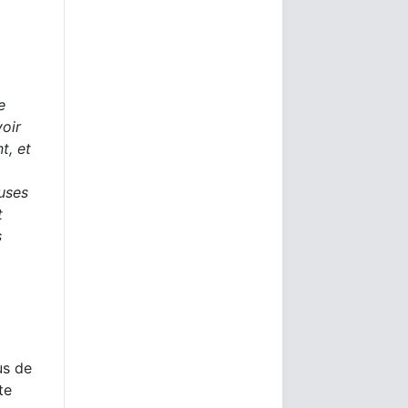
e
voir
t, et
uses
t
s
us de
te