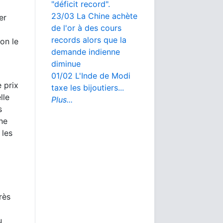
"déficit record".
23/03 La Chine achète
er
de l'or à des cours
records alors que la
on le
demande indienne
diminue
01/02 L'Inde de Modi
 prix
taxe les bijoutiers...
lle
Plus...
s
 ne
 les
rès
u