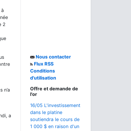
 à
nnée
e 2
que
Nous contacter
us
Flux RSS
ontre
Conditions
d'utilisation
Offre et demande de
s n’a
l'or
16/05 L'investissement
dans le platine
di, a
soutiendra le cours de
1 000 $ en raison d'un