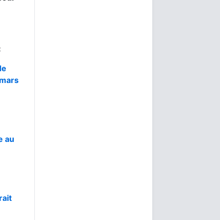
:
de
 mars
e au
rait
3