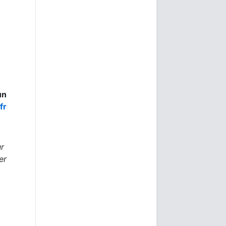
un
fr
r
er