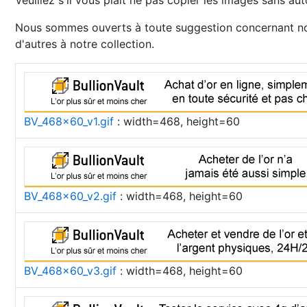
Veuillez s'il vous plaît ne pas copier les images sans aut
Nous sommes ouverts à toute suggestion concernant nos
d'autres à notre collection.
BV_468x60_v1.gif
: width=468, height=60
BV_468x60_v2.gif
: width=468, height=60
BV_468x60_v3.gif
: width=468, height=60