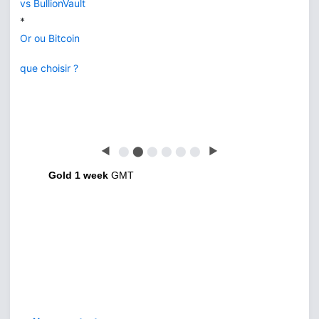
vs BullionVault
*
Or ou Bitcoin
que choisir ?
◀
⬤
⬤
⬤
⬤
⬤
⬤
▶
Gold 1 week
GMT