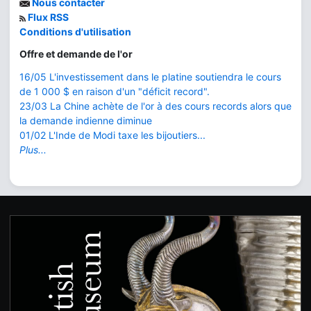
Nous contacter
Flux RSS
Conditions d'utilisation
Offre et demande de l'or
16/05 L'investissement dans le platine soutiendra le cours
de 1 000 $ en raison d'un "déficit record".
23/03 La Chine achète de l'or à des cours records alors que
la demande indienne diminue
01/02 L'Inde de Modi taxe les bijoutiers...
Plus...