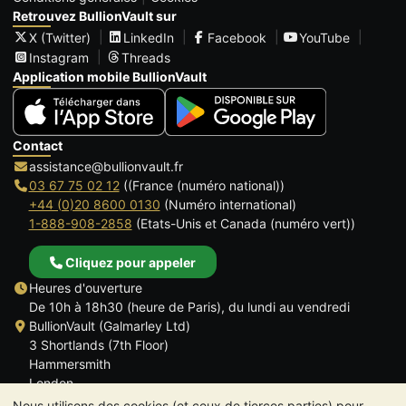
Retrouvez BullionVault sur
X (Twitter)
LinkedIn
Facebook
YouTube
Instagram
Threads
Application mobile BullionVault
Contact
assistance@bullionvault.fr
03 67 75 02 12
((France (numéro national))
+44 (0)20 8600 0130
(Numéro international)
1-888-908-2858
(Etats-Unis et Canada (numéro vert))
Cliquez pour appeler
Heures d'ouverture
De 10h à 18h30 (heure de Paris), du lundi au vendredi
BullionVault (Galmarley Ltd)
3 Shortlands (7th Floor)
Hammersmith
London
W6 8DA
Nous utilisons des cookies (et ceux de tierces parties) pour