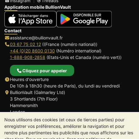
Instagram
Threads
Application mobile BullionVault
Contact
assistance@bullionvault.fr
03 67 75 02 12
((France (numéro national))
+44 (0)20 8600 0130
(Numéro international)
1-888-908-2858
(Etats-Unis et Canada (numéro vert))
Cliquez pour appeler
Heures d'ouverture
De 10h à 18h30 (heure de Paris), du lundi au vendredi
BullionVault (Galmarley Ltd)
3 Shortlands (7th Floor)
Hammersmith
London
W6 8DA
Nous utilisons des cookies (et ceux de tierces parties) pour
ROYAUME UNI
enregistrer vos préférences, améliorer la navigation et pour
rendre plus pertinentes les publicités que nous affichons sur les