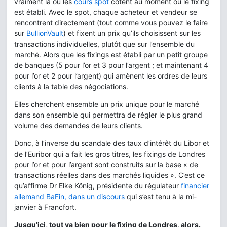
vraiment là où les
cours spot
cotent au moment où le fixing
est établi. Avec le spot, chaque acheteur et vendeur se
rencontrent directement (tout comme vous pouvez le faire
sur
BullionVault
) et fixent un prix qu’ils choisissent sur les
transactions individuelles, plutôt que sur l’ensemble du
marché. Alors que les fixings est établi par un petit groupe
de banques (5 pour l’or et 3 pour l’argent ; et maintenant 4
pour l’or et 2 pour l’argent) qui amènent les ordres de leurs
clients à la table des négociations.
Elles cherchent ensemble un prix unique pour le marché
dans son ensemble qui permettra de régler le plus grand
volume des demandes de leurs clients.
Donc, à l’inverse du scandale des taux d’intérêt du Libor et
de l’Euribor qui a fait les gros titres, les fixings de Londres
pour l’or et pour l’argent sont construits sur la base « de
transactions réelles dans des marchés liquides ». C’est ce
qu’affirme Dr Elke König, présidente du régulateur
financier
allemand BaFin, dans un discours
qui s’est tenu à la mi-
janvier à Francfort.
Jusqu’ici, tout va bien pour le fixing de Londres, alors.