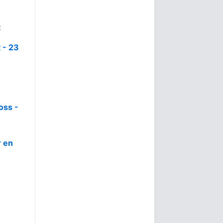
:
 - 23
oss -
r en