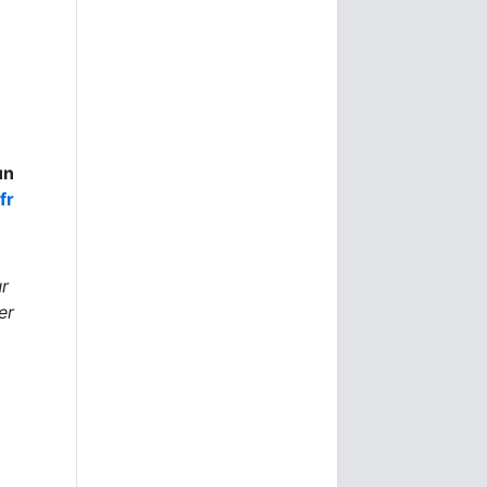
un
fr
r
er