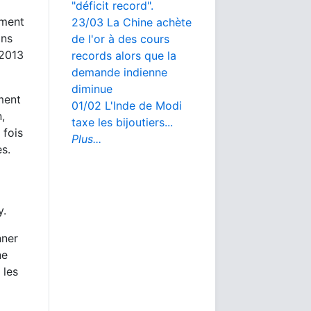
"déficit record".
ement
23/03 La Chine achète
ans
de l'or à des cours
 2013
records alors que la
demande indienne
diminue
ment
01/02 L'Inde de Modi
,
taxe les bijoutiers...
 fois
Plus...
s.
y.
nner
ne
 les