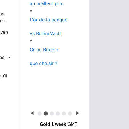
au meilleur prix
*
bas
L'or de la banque
er.
 yen
vs BullionVault
*
Or ou Bitcoin
es T-
que choisir ?
u’il
◀
⬤
⬤
⬤
⬤
⬤
⬤
▶
Gold 1 week
GMT