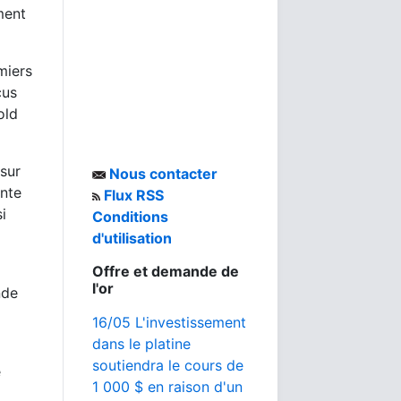
ment
miers
cus
old
sur
Nous contacter
nte
Flux RSS
i
Conditions
d'utilisation
Offre et demande de
l'or
nde
16/05 L'investissement
dans le platine
soutiendra le cours de
e
1 000 $ en raison d'un