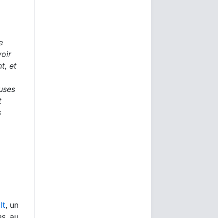
e
voir
t, et
uses
t
s
lt
, un
es
au