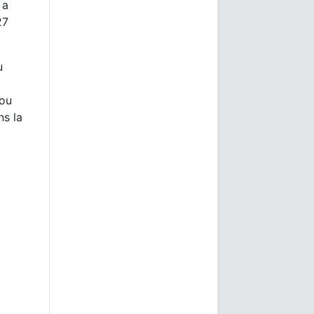
 a
27
u
 ou
ns la