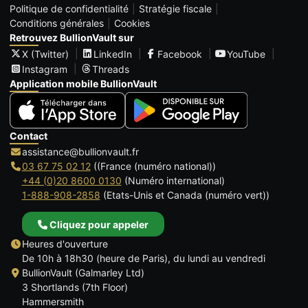
Politique de confidentialité
Stratégie fiscale
Conditions générales
Cookies
Retrouvez BullionVault sur
X (Twitter)
LinkedIn
Facebook
YouTube
Instagram
Threads
Application mobile BullionVault
Contact
assistance@bullionvault.fr
03 67 75 02 12
((France (numéro national))
+44 (0)20 8600 0130
(Numéro international)
1-888-908-2858
(Etats-Unis et Canada (numéro vert))
Cliquez pour appeler
Heures d'ouverture
De 10h à 18h30 (heure de Paris), du lundi au vendredi
BullionVault (Galmarley Ltd)
3 Shortlands (7th Floor)
Hammersmith