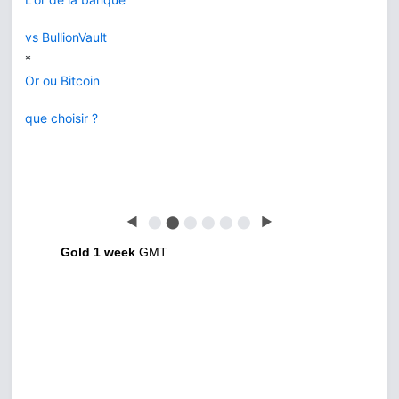
vs BullionVault
*
Or ou Bitcoin
que choisir ?
◀
⬤
⬤
⬤
⬤
⬤
⬤
▶
Gold 1 week
GMT