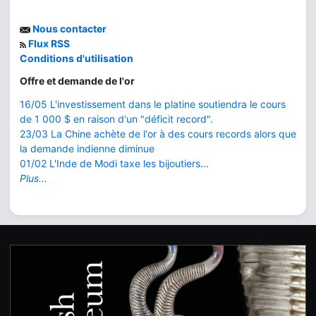
Nous contacter
Flux RSS
Conditions d'utilisation
Offre et demande de l'or
16/05 L'investissement dans le platine soutiendra le cours
de 1 000 $ en raison d'un "déficit record".
23/03 La Chine achète de l'or à des cours records alors que
la demande indienne diminue
01/02 L'Inde de Modi taxe les bijoutiers...
Plus...