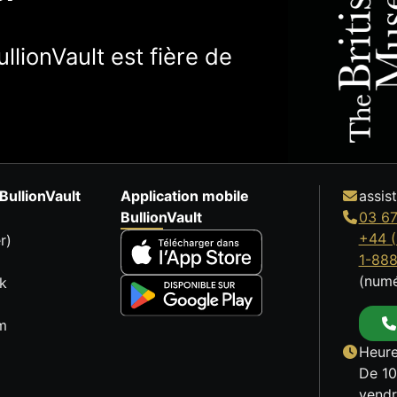
llionVault est fière de
BullionVault
Application mobile
assis
BullionVault
03 67
+44 (
r)
1-88
(numé
k
m
Heure
De 10
vendr