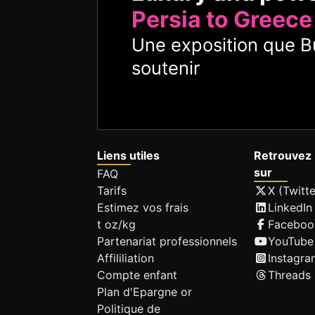
Persia to Greece
Une exposition que Bu
soutenir
Liens utiles
Retrouvez 
sur
FAQ
Tarifs
X (Twitte
Estimez vos frais
LinkedIn
t oz/kg
Faceboo
Partenariat professionnels
YouTube
Affililiation
Instagra
Compte enfant
Threads
Plan d'Epargne or
Politique de