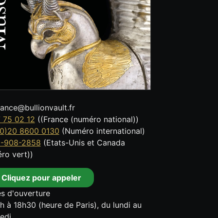
tance@bullionvault.fr
 75 02 12
((France (numéro national))
0)20 8600 0130
(Numéro international)
8-908-2858
(Etats-Unis et Canada
ro vert))
Cliquez pour appeler
s d'ouverture
h à 18h30 (heure de Paris), du lundi au
edi