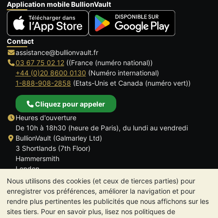
Application mobile BullionVault
Contact
assistance@bullionvault.fr
03 67 75 02 12
((France (numéro national))
+44 (0)20 8600 0130
(Numéro international)
1-888-908-2858
(Etats-Unis et Canada (numéro vert))
Cliquez pour appeler
Heures d'ouverture
De 10h à 18h30 (heure de Paris), du lundi au vendredi
BullionVault (Galmarley Ltd)
3 Shortlands (7th Floor)
Hammersmith
London
W6 8DA
Nous utilisons des cookies (et ceux de tierces parties) pour
ROYAUME UNI
enregistrer vos préférences, améliorer la navigation et pour
rendre plus pertinentes les publicités que nous affichons sur les
sites tiers. Pour en savoir plus, lisez nos politiques de