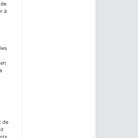
 de
r à
les
 en
s
t de
it
gots