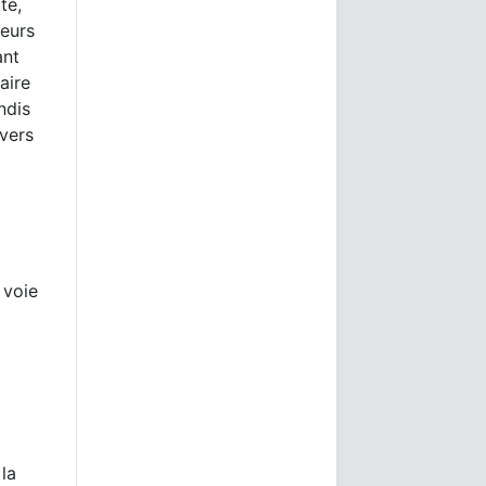
té,
seurs
ant
aire
ndis
 vers
 voie
 la