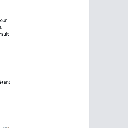
à
leur
.
rsuit
étant