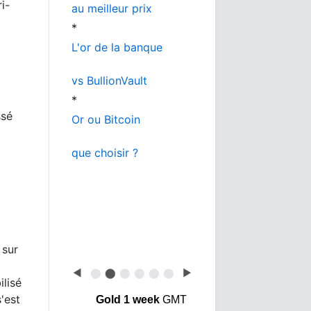
i-
au meilleur prix
*
L'or de la banque
vs BullionVault
*
ssé
Or ou Bitcoin
que choisir ?
 sur
◀
⬤
⬤
⬤
⬤
⬤
⬤
▶
ilisé
'est
Gold 1 week
GMT