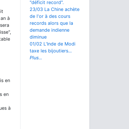
"déficit record".
23/03 La Chine achète
it
de l'or à des cours
 an à
records alors que la
isera
demande indienne
isse",
diminue
table
01/02 L'Inde de Modi
taxe les bijoutiers...
Plus...
is en
s en
ues à