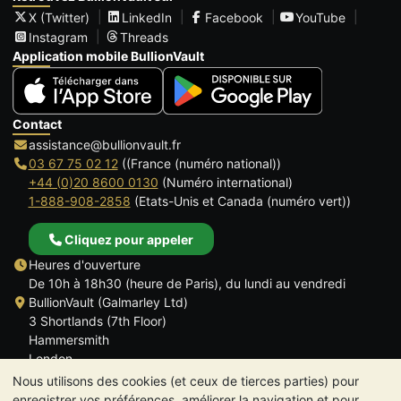
X (Twitter)
LinkedIn
Facebook
YouTube
Instagram
Threads
Application mobile BullionVault
Contact
assistance@bullionvault.fr
03 67 75 02 12
((France (numéro national))
+44 (0)20 8600 0130
(Numéro international)
1-888-908-2858
(Etats-Unis et Canada (numéro vert))
Cliquez pour appeler
Heures d'ouverture
De 10h à 18h30 (heure de Paris), du lundi au vendredi
BullionVault (Galmarley Ltd)
3 Shortlands (7th Floor)
Hammersmith
London
W6 8DA
Nous utilisons des cookies (et ceux de tierces parties) pour
ROYAUME UNI
enregistrer vos préférences, améliorer la navigation et pour