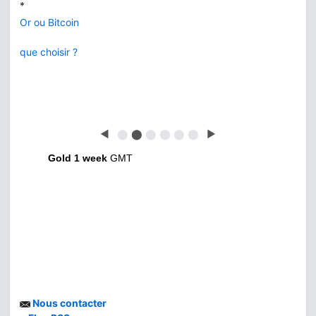
*
Or ou Bitcoin
que choisir ?
◀
⬤
⬤
⬤
⬤
⬤
⬤
▶
Gold 1 week
GMT
Nous contacter