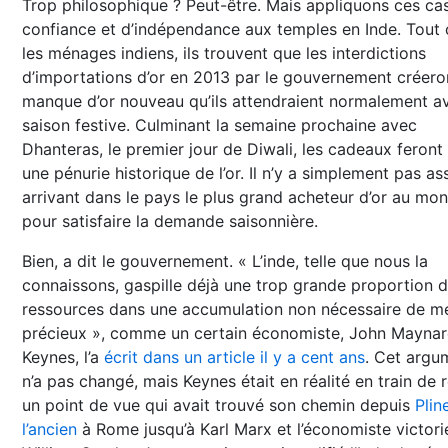
Trop philosophique ? Peut-être. Mais appliquons ces ca
confiance et d’indépendance aux temples en Inde. Tou
les ménages indiens, ils trouvent que les interdictions
d’importations d’or en 2013 par le gouvernement créero
manque d’or nouveau qu’ils attendraient normalement av
saison festive. Culminant la semaine prochaine avec
Dhanteras, le premier jour de Diwali, les cadeaux feront
une pénurie historique de l’or. Il n’y a simplement pas as
arrivant dans le pays le plus grand acheteur d’or au mo
pour satisfaire la demande saisonnière.
Bien, a dit le gouvernement. « L’inde, telle que nous la
connaissons, gaspille déjà une trop grande proportion 
ressources dans une accumulation non nécessaire de m
précieux », comme un certain économiste, John Mayna
Keynes, l’a
écrit dans un article il y a cent ans
. Cet argu
n’a pas changé, mais Keynes était en réalité en train de 
un point de vue qui avait trouvé son chemin depuis
Plin
l’ancien
à Rome jusqu’à Karl Marx et l’économiste victori