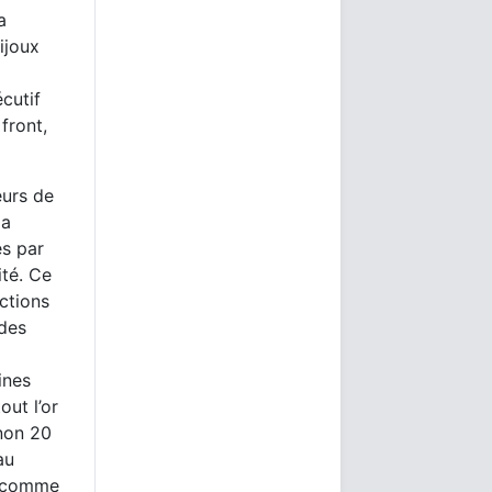
a
ijoux
cutif
front,
eurs de
la
és par
ité. Ce
ictions
 des
ines
out l’or
 non 20
au
ar comme