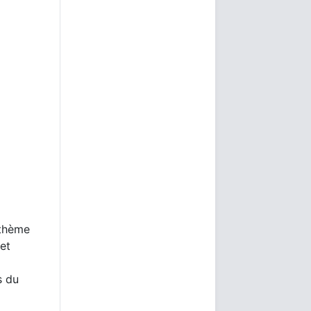
 thème
 et
s du