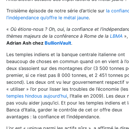
Troisième épisode de notre série d’article sur
la confian
l’indépendance qu’offre le métal jaune
.
«
Où étions-nous ? Oh, oui, la confiance et l’indépendanc
thèmes majeurs de la conférence à Rome de la
LBMA
»
Adrian Ash chez
BullionVault
.
Les temples indiens et la banque centrale italienne ont
beaucoup de choses en commun quand on en vient à l’or
deux s’assoient sur des montagnes d’or (3 500 tonnes p
premier, si ce n’est pas 8 000 tonnes, et 2 451 tonnes po
second). Les deux ont vu leur gouvernement respectif v
« utiliser » l’or pour lisser les troubles de l’économie (les
temples hindous aujourd’hui
, l’Italie en 2009). Les deux 
pas voulu aider jusqu’ici. Et pour les temples indiens et l
Banca d’Italia, garder le contrôle de cet or offre deux
avantages : la confiance et l’indépendance.
L’or est « unique parmi les actifs sûrs », a affirmé le dir