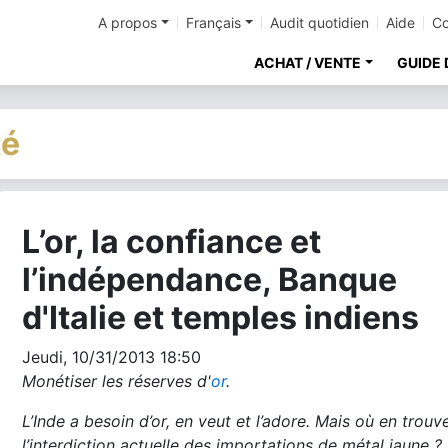
A propos
Français
Audit quotidien
Aide
Co
ACHAT / VENTE
GUIDE 
té
L’or, la confiance et
cher
l’indépendance, Banque
d'Italie et temples indiens
Jeudi, 10/31/2013 18:50
Monétiser les réserves d'
or
.
L’Inde a besoin d’or, en veut et l’adore. Mais où en trouv
l’interdiction actuelle des importations de métal jaune ?