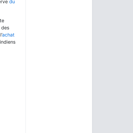
erve
du
te
e des
l’
achat
indiens