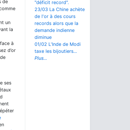
s de
"déficit record".
t comme
23/03 La Chine achète
de l'or à des cours
nt un
records alors que la
ant la
demande indienne
diminue
 face à
01/02 L'Inde de Modi
sez d’or
taxe les bijoutiers...
nde
Plus...
de ses
étaux
rd
ment
répéter
e
en