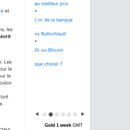
au meilleur prix
ce
et
*
L'or de la banque
e, les
vs BullionVault
,
écrit
*
Or ou Bitcoin
. Les
que choisir ?
our le
ur le
ouloir
n’ont
a
◀
⬤
⬤
⬤
⬤
⬤
⬤
▶
Gold 1 week
GMT
ecteur