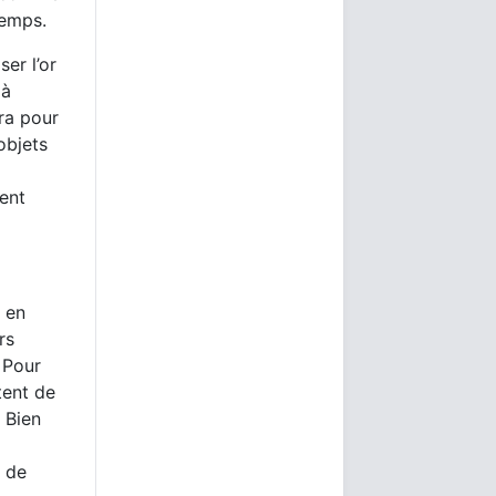
temps.
er l’or
 à
ra pour
objets
ent
e en
rs
 Pour
tent de
. Bien
e de