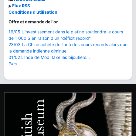
Flux RSS
Conditions d'utilisation
Offre et demande de l'or
16/05 L'investissement dans le platine soutiendra le cours
de 1 000 $ en raison d'un "déficit record".
23/03 La Chine achète de l'or à des cours records alors que
la demande indienne diminue
01/02 L'Inde de Modi taxe les bijoutiers...
Plus...