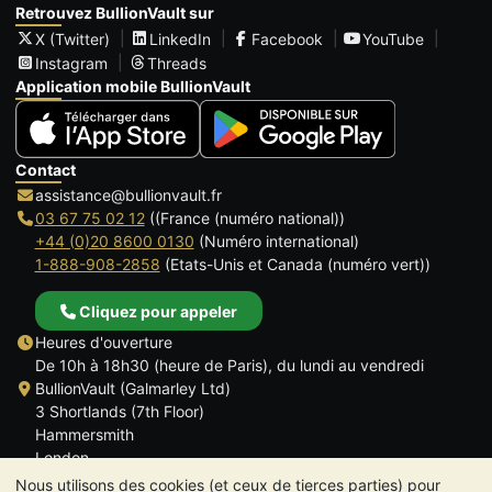
Retrouvez BullionVault sur
X (Twitter)
LinkedIn
Facebook
YouTube
Instagram
Threads
Application mobile BullionVault
Contact
assistance@bullionvault.fr
03 67 75 02 12
((France (numéro national))
+44 (0)20 8600 0130
(Numéro international)
1-888-908-2858
(Etats-Unis et Canada (numéro vert))
Cliquez pour appeler
Heures d'ouverture
De 10h à 18h30 (heure de Paris), du lundi au vendredi
BullionVault (Galmarley Ltd)
3 Shortlands (7th Floor)
Hammersmith
London
W6 8DA
Nous utilisons des cookies (et ceux de tierces parties) pour