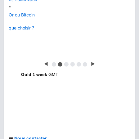
*
Or ou Bitcoin
que choisir ?
◀
⬤
⬤
⬤
⬤
⬤
⬤
▶
Gold 1 week
GMT
Nous contacter