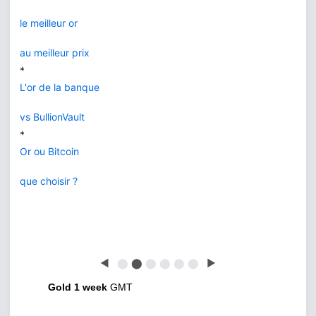
le meilleur or
au meilleur prix
*
L'or de la banque
vs BullionVault
*
Or ou Bitcoin
que choisir ?
◀
⬤
⬤
⬤
⬤
⬤
⬤
▶
Gold 1 week
GMT