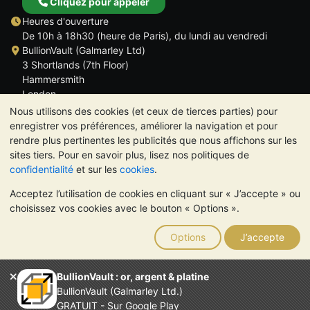
Cliquez pour appeler
Heures d'ouverture
De 10h à 18h30 (heure de Paris), du lundi au vendredi
BullionVault (Galmarley Ltd)
3 Shortlands (7th Floor)
Hammersmith
London
W6 8DA
Nous utilisons des cookies (et ceux de tierces parties) pour
ROYAUME UNI
enregistrer vos préférences, améliorer la navigation et pour
rendre plus pertinentes les publicités que nous affichons sur les
sites tiers. Pour en savoir plus, lisez nos politiques de
confidentialité
et sur les
cookies
.
Acceptez l’utilisation de cookies en cliquant sur « J’accepte » ou
TrustScore 4.6 | 534 avis
choisissez vos cookies avec le bouton « Options ».
VEUILLEZ NOTER:
La valeur des métaux précieux peut aussi
bien baisser qu'augmenter. Les tendances historiques ne
Options
J’accepte
garantissent pas l'évolution future des cours. Rien sur les sites
Internet de BullionVault ou dans ses communications ne
constitue un conseil en investissement. Demander l'avis d'un
BullionVault : or, argent & platine
professionnel est à envisager pour déterminer si la possession
BullionVault (Galmarley Ltd.)
de métaux précieux vous convient.
GRATUIT - Sur Google Play