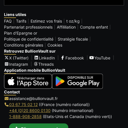
Liens utiles
FAQ
Tarifs
Estimez vos frais
t oz/kg
Partenariat professionnels
Affililiation
Compte enfant
Plan d'Epargne or
Politique de confidentialité
Stratégie fiscale
Conditions générales
Cookies
Retrouvez BullionVault sur
X (Twitter)
LinkedIn
Facebook
YouTube
Instagram
Threads
Application mobile BullionVault
Contact
assistance@bullionvault.fr
03 67 75 02 12
((France (numéro national))
+44 (0)20 8600 0130
(Numéro international)
1-888-908-2858
(Etats-Unis et Canada (numéro vert))