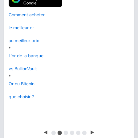
Comment acheter
le meilleur or
au meilleur prix
*
L'or de la banque
vs BullionVault
*
Or ou Bitcoin
que choisir ?
◀
⬤
⬤
⬤
⬤
⬤
⬤
▶