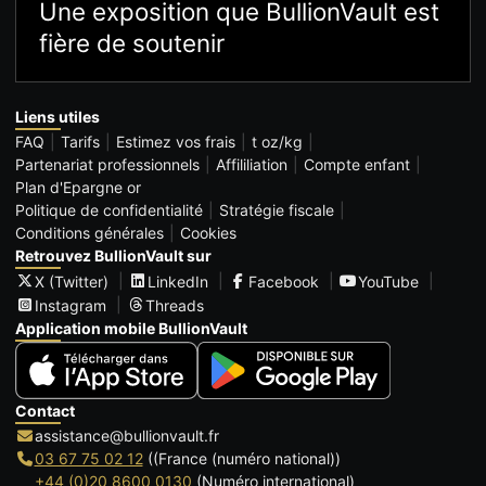
Une exposition que BullionVault est
fière de soutenir
Liens utiles
FAQ
Tarifs
Estimez vos frais
t oz/kg
Partenariat professionnels
Affililiation
Compte enfant
Plan d'Epargne or
Politique de confidentialité
Stratégie fiscale
Conditions générales
Cookies
Retrouvez BullionVault sur
X (Twitter)
LinkedIn
Facebook
YouTube
Instagram
Threads
Application mobile BullionVault
Contact
assistance@bullionvault.fr
03 67 75 02 12
((France (numéro national))
+44 (0)20 8600 0130
(Numéro international)