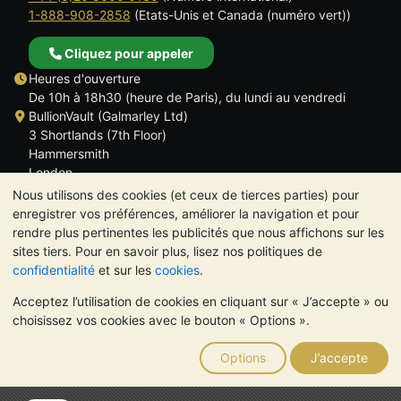
1-888-908-2858
(Etats-Unis et Canada (numéro vert))
Cliquez pour appeler
Heures d'ouverture
De 10h à 18h30 (heure de Paris), du lundi au vendredi
BullionVault (Galmarley Ltd)
3 Shortlands (7th Floor)
Hammersmith
London
W6 8DA
Nous utilisons des cookies (et ceux de tierces parties) pour
ROYAUME UNI
enregistrer vos préférences, améliorer la navigation et pour
rendre plus pertinentes les publicités que nous affichons sur les
sites tiers. Pour en savoir plus, lisez nos politiques de
confidentialité
et sur les
cookies
.
Acceptez l’utilisation de cookies en cliquant sur « J’accepte » ou
TrustScore 4.6 | 534 avis
choisissez vos cookies avec le bouton « Options ».
VEUILLEZ NOTER:
La valeur des métaux précieux peut aussi
bien baisser qu'augmenter. Les tendances historiques ne
Options
J’accepte
garantissent pas l'évolution future des cours. Rien sur les sites
Internet de BullionVault ou dans ses communications ne
constitue un conseil en investissement. Demander l'avis d'un