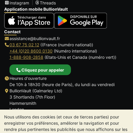
Instagram
Threads
Application mobile BullionVault
Contact
assistance@bullionvault.fr
03 67 75 02 12
((France (numéro national))
+44 (0)20 8600 0130
(Numéro international)
1-888-908-2858
(Etats-Unis et Canada (numéro vert))
Cliquez pour appeler
Heures d'ouverture
De 10h à 18h30 (heure de Paris), du lundi au vendredi
BullionVault (Galmarley Ltd)
3 Shortlands (7th Floor)
Hammersmith
London
W6 8DA
Nous utilisons des cookies (et ceux de tierces parties) pour
ROYAUME UNI
enregistrer vos préférences, améliorer la navigation et pour
rendre plus pertinentes les publicités que nous affichons sur les