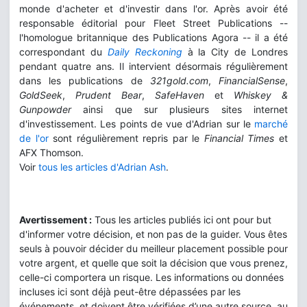
monde d'acheter et d'investir dans l'or. Après avoir été
responsable éditorial pour Fleet Street Publications --
l'homologue britannique des Publications Agora -- il a été
correspondant du
Daily Reckoning
à la City de Londres
pendant quatre ans. Il intervient désormais régulièrement
dans les publications de
321gold.com
,
FinancialSense
,
GoldSeek
,
Prudent Bear
,
SafeHaven
et
Whiskey &
Gunpowder
ainsi que sur plusieurs sites internet
d'investissement. Les points de vue d'Adrian sur le
marché
de l'or
sont régulièrement repris par le
Financial Times
et
AFX Thomson.
Voir
tous les articles d'Adrian Ash
.
Avertissement :
Tous les articles publiés ici ont pour but
d'informer votre décision, et non pas de la guider. Vous êtes
seuls à pouvoir décider du meilleur placement possible pour
votre argent, et quelle que soit la décision que vous prenez,
celle-ci comportera un risque. Les informations ou données
incluses ici sont déjà peut-être dépassées par les
événements, et doivent être vérifiées d’une autre source, au