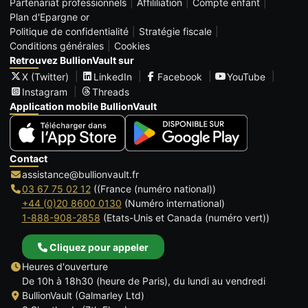
Partenariat professionnels
Affililiation
Compte enfant
Plan d'Epargne or
Politique de confidentialité
Stratégie fiscale
Conditions générales
Cookies
Retrouvez BullionVault sur
X (Twitter)
LinkedIn
Facebook
YouTube
Instagram
Threads
Application mobile BullionVault
Contact
assistance@bullionvault.fr
03 67 75 02 12
((France (numéro national))
+44 (0)20 8600 0130
(Numéro international)
1-888-908-2858
(Etats-Unis et Canada (numéro vert))
Cliquez pour appeler
Heures d'ouverture
De 10h à 18h30 (heure de Paris), du lundi au vendredi
BullionVault (Galmarley Ltd)