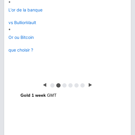
*
L'or de la banque
vs BullionVault
*
Or ou Bitcoin
que choisir ?
◀
⬤
⬤
⬤
⬤
⬤
⬤
▶
Gold 1 week
GMT