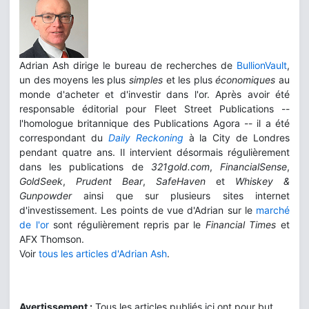
Adrian Ash dirige le bureau de recherches de
BullionVault
,
un des moyens les plus
simples
et les plus
économiques
au
monde d'acheter et d'investir dans l'or. Après avoir été
responsable éditorial pour Fleet Street Publications --
l'homologue britannique des Publications Agora -- il a été
correspondant du
Daily Reckoning
à la City de Londres
pendant quatre ans. Il intervient désormais régulièrement
dans les publications de
321gold.com
,
FinancialSense
,
GoldSeek
,
Prudent Bear
,
SafeHaven
et
Whiskey &
Gunpowder
ainsi que sur plusieurs sites internet
d'investissement. Les points de vue d'Adrian sur le
marché
de l'or
sont régulièrement repris par le
Financial Times
et
AFX Thomson.
Voir
tous les articles d'Adrian Ash
.
Avertissement :
Tous les articles publiés ici ont pour but