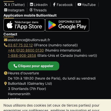
X (Twitter)
LinkedIn
Facebook
YouTube
Instagram
Threads
Application mobile BullionVault
Contact
assistance@bullionvault.fr
03 67 75 02 12
((France (numéro national))
+44 (0)20 8600 0130
(Numéro international)
1-888-908-2858
(Etats-Unis et Canada (numéro vert))
Cliquez pour appeler
Heures d'ouverture
De 10h à 18h30 (heure de Paris), du lundi au vendredi
BullionVault (Galmarley Ltd)
3 Shortlands (7th Floor)
Hammersmith
London
W6 8DA
Nous utilisons des cookies (et ceux de tierces parties) pour
ROYAUME UNI
enregistrer vos préférences, améliorer la navigation et pour