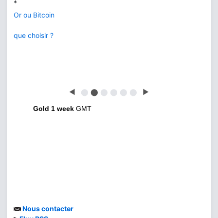
*
Or ou Bitcoin
que choisir ?
◀
⬤
⬤
⬤
⬤
⬤
⬤
▶
Gold 1 week
GMT
Nous contacter