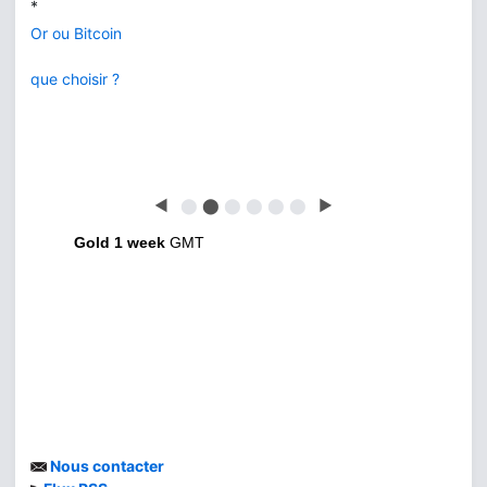
*
Or ou Bitcoin
que choisir ?
◀
⬤
⬤
⬤
⬤
⬤
⬤
▶
Gold 1 week
GMT
Nous contacter