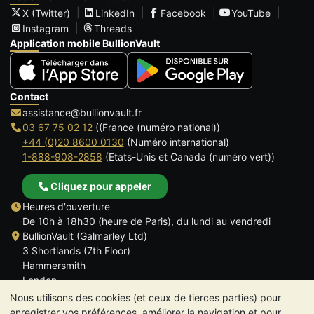
X (Twitter)
LinkedIn
Facebook
YouTube
Instagram
Threads
Application mobile BullionVault
Contact
assistance@bullionvault.fr
03 67 75 02 12
((France (numéro national))
+44 (0)20 8600 0130
(Numéro international)
1-888-908-2858
(Etats-Unis et Canada (numéro vert))
Cliquez pour appeler
Heures d'ouverture
De 10h à 18h30 (heure de Paris), du lundi au vendredi
BullionVault (Galmarley Ltd)
3 Shortlands (7th Floor)
Hammersmith
London
W6 8DA
Nous utilisons des cookies (et ceux de tierces parties) pour
ROYAUME UNI
enregistrer vos préférences, améliorer la navigation et pour