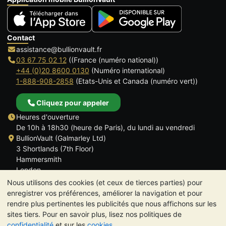
Contact
assistance@bullionvault.fr
03 67 75 02 12
((France (numéro national))
+44 (0)20 8600 0130
(Numéro international)
1-888-908-2858
(Etats-Unis et Canada (numéro vert))
Cliquez pour appeler
Heures d'ouverture
De 10h à 18h30 (heure de Paris), du lundi au vendredi
BullionVault (Galmarley Ltd)
3 Shortlands (7th Floor)
Hammersmith
London
W6 8DA
Nous utilisons des cookies (et ceux de tierces parties) pour
ROYAUME UNI
enregistrer vos préférences, améliorer la navigation et pour
rendre plus pertinentes les publicités que nous affichons sur les
sites tiers. Pour en savoir plus, lisez nos politiques de
confidentialité
et sur les
cookies
.