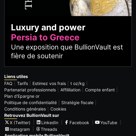
Luxury and power
Persia to Greece
Une exposition que BullionVault est
fière de soutenir
Liens utiles
FAQ
Tarifs
Estimez vos frais
t oz/kg
Partenariat professionnels
Affililiation
Compte enfant
Plan d'Epargne or
Politique de confidentialité
Stratégie fiscale
Conditions générales
Cookies
Retrouvez BullionVault sur
X (Twitter)
LinkedIn
Facebook
YouTube
Instagram
Threads
Application mobile BullionVault