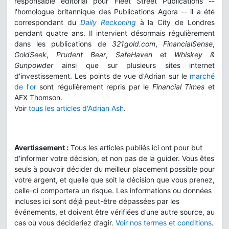
responsable éditorial pour Fleet Street Publications --
l'homologue britannique des Publications Agora -- il a été
correspondant du
Daily Reckoning
à la City de Londres
pendant quatre ans. Il intervient désormais régulièrement
dans les publications de
321gold.com
,
FinancialSense
,
GoldSeek
,
Prudent Bear
,
SafeHaven
et
Whiskey &
Gunpowder
ainsi que sur plusieurs sites internet
d'investissement. Les points de vue d'Adrian sur le
marché
de l'or
sont régulièrement repris par le
Financial Times
et
AFX Thomson.
Voir
tous les articles d'Adrian Ash
.
Avertissement :
Tous les articles publiés ici ont pour but
d'informer votre décision, et non pas de la guider. Vous êtes
seuls à pouvoir décider du meilleur placement possible pour
votre argent, et quelle que soit la décision que vous prenez,
celle-ci comportera un risque. Les informations ou données
incluses ici sont déjà peut-être dépassées par les
événements, et doivent être vérifiées d’une autre source, au
cas où vous décideriez d’agir.
Voir nos termes et conditions
.