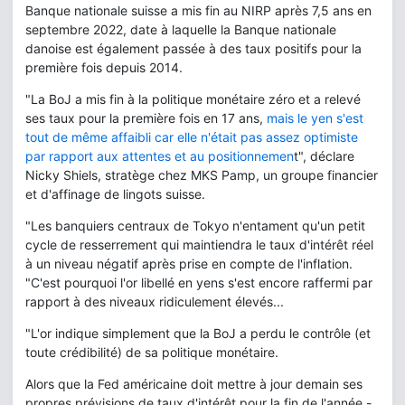
Banque nationale suisse a mis fin au NIRP après 7,5 ans en
septembre 2022, date à laquelle la Banque nationale
danoise est également passée à des taux positifs pour la
première fois depuis 2014.
"La BoJ a mis fin à la politique monétaire zéro et a relevé
ses taux pour la première fois en 17 ans,
mais le yen s'est
tout de même affaibli car elle n'était pas assez optimiste
par rapport aux attentes et au positionnemen
t", déclare
Nicky Shiels, stratège chez MKS Pamp, un groupe financier
et d'affinage de lingots suisse.
"Les banquiers centraux de Tokyo n'entament qu'un petit
cycle de resserrement qui maintiendra le taux d'intérêt réel
à un niveau négatif après prise en compte de l'inflation.
"C'est pourquoi l'or libellé en yens s'est encore raffermi par
rapport à des niveaux ridiculement élevés...
"L'or indique simplement que la BoJ a perdu le contrôle (et
toute crédibilité) de sa politique monétaire.
Alors que la Fed américaine doit mettre à jour demain ses
propres prévisions de taux d'intérêt pour la fin de l'année -