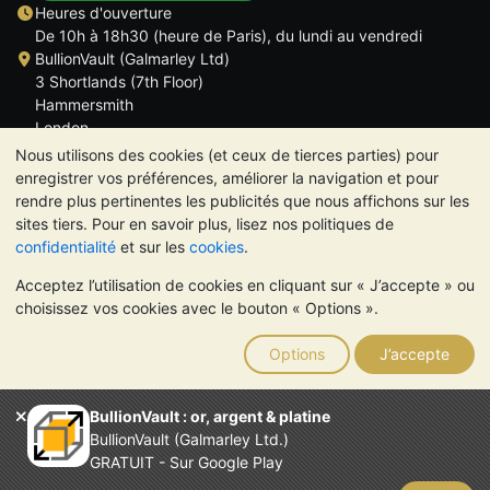
Heures d'ouverture
De 10h à 18h30 (heure de Paris), du lundi au vendredi
BullionVault (Galmarley Ltd)
3 Shortlands (7th Floor)
Hammersmith
London
W6 8DA
Nous utilisons des cookies (et ceux de tierces parties) pour
ROYAUME UNI
enregistrer vos préférences, améliorer la navigation et pour
rendre plus pertinentes les publicités que nous affichons sur les
sites tiers. Pour en savoir plus, lisez nos politiques de
confidentialité
et sur les
cookies
.
Acceptez l’utilisation de cookies en cliquant sur « J’accepte » ou
TrustScore 4.6 | 534 avis
choisissez vos cookies avec le bouton « Options ».
VEUILLEZ NOTER:
La valeur des métaux précieux peut aussi
bien baisser qu'augmenter. Les tendances historiques ne
Options
J’accepte
garantissent pas l'évolution future des cours. Rien sur les sites
Internet de BullionVault ou dans ses communications ne
constitue un conseil en investissement. Demander l'avis d'un
BullionVault : or, argent & platine
professionnel est à envisager pour déterminer si la possession
BullionVault (Galmarley Ltd.)
de métaux précieux vous convient.
GRATUIT - Sur Google Play
Entreprise enregistrée en Grande-Bretagne (numéro 4943684)