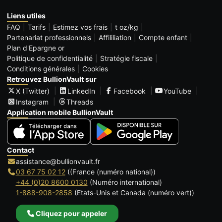
Liens utiles
FAQ
Tarifs
Estimez vos frais
t oz/kg
Partenariat professionnels
Affililiation
Compte enfant
Plan d'Epargne or
Politique de confidentialité
Stratégie fiscale
Conditions générales
Cookies
Retrouvez BullionVault sur
X (Twitter)
LinkedIn
Facebook
YouTube
Instagram
Threads
Application mobile BullionVault
Contact
assistance@bullionvault.fr
03 67 75 02 12
((France (numéro national))
+44 (0)20 8600 0130
(Numéro international)
1-888-908-2858
(Etats-Unis et Canada (numéro vert))
Cliquez pour appeler