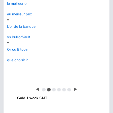
le meilleur or
au meilleur prix
*
L'or de la banque
vs BullionVault
*
Or ou Bitcoin
que choisir ?
◀
⬤
⬤
⬤
⬤
⬤
⬤
▶
Gold 1 week
GMT