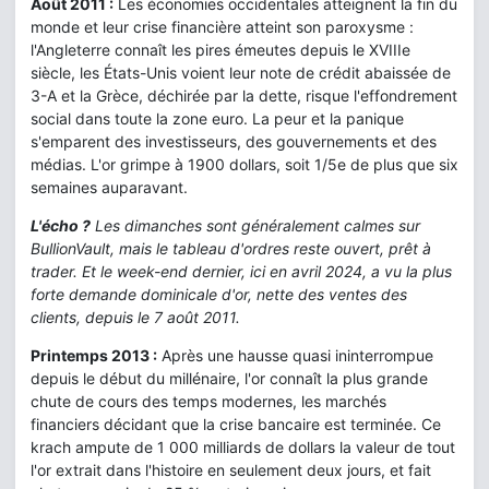
Août 2011 :
Les économies occidentales atteignent la fin du
monde et leur crise financière atteint son paroxysme :
l'Angleterre connaît les pires émeutes depuis le XVIIIe
siècle, les États-Unis voient leur note de crédit abaissée de
3-A et la Grèce, déchirée par la dette, risque l'effondrement
social dans toute la zone euro. La peur et la panique
s'emparent des investisseurs, des gouvernements et des
médias. L'or grimpe à 1900 dollars, soit 1/5e de plus que six
semaines auparavant.
L'écho ?
Les dimanches sont généralement calmes sur
BullionVault, mais le tableau d'ordres reste ouvert, prêt à
trader. Et le week-end dernier, ici en avril 2024, a vu la plus
forte demande dominicale d'or, nette des ventes des
clients, depuis le 7 août 2011.
Printemps 2013 :
Après une hausse quasi ininterrompue
depuis le début du millénaire, l'or connaît la plus grande
chute de cours des temps modernes, les marchés
financiers décidant que la crise bancaire est terminée. Ce
krach ampute de 1 000 milliards de dollars la valeur de tout
l'or extrait dans l'histoire en seulement deux jours, et fait