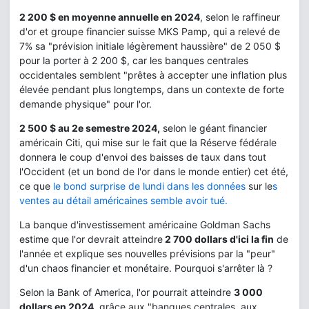
2 200 $ en moyenne annuelle en 2024
, selon le raffineur
d'or et groupe financier suisse MKS Pamp, qui a relevé de
7% sa "prévision initiale légèrement haussière" de 2 050 $
pour la porter à 2 200 $, car les banques centrales
occidentales semblent "prêtes à accepter une inflation plus
élevée pendant plus longtemps, dans un contexte de forte
demande physique" pour l'or.
2 500 $ au 2e semestre 2024,
selon le géant financier
américain Citi, qui mise sur le fait que la Réserve fédérale
donnera le coup d'envoi des baisses de taux dans tout
l'Occident (et un bond de l'or dans le monde entier) cet été,
ce que
le bond surprise de lundi dans les données
sur le
s
ventes au détail américaines semble avoir tué.
La banque d'investissement américaine Goldman Sachs
estime que l'or devrait atteindre
2 700 dollars d'ici la fin
de
l'année et explique ses nouvelles prévisions par la "peur"
d'un chaos financier et monétaire. Pourquoi s'arrêter là ?
Selon la Bank of America, l'or pourrait atteindre
3 000
dollars en 2024
, grâce aux "banques centrales, aux