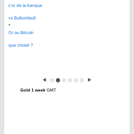
L'or de la banque
vs BullionVault
*
Or ou Bitcoin
que choisir ?
◀
⬤
⬤
⬤
⬤
⬤
⬤
▶
Gold 1 week
GMT