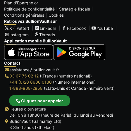
Plan d'Epargne or
Politique de confidentialité
Stratégie fiscale
Conditions générales
Cookies
Retrouvez BullionVault sur
X (Twitter)
LinkedIn
Facebook
YouTube
Instagram
Threads
Application mobile BullionVault
Contact
assistance@bullionvault.fr
03 67 75 02 12
((France (numéro national))
+44 (0)20 8600 0130
(Numéro international)
1-888-908-2858
(Etats-Unis et Canada (numéro vert))
Cliquez pour appeler
Heures d'ouverture
De 10h à 18h30 (heure de Paris), du lundi au vendredi
BullionVault (Galmarley Ltd)
3 Shortlands (7th Floor)