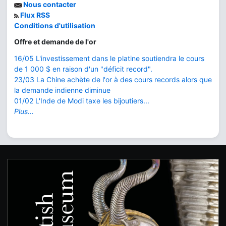
Nous contacter
Flux RSS
Conditions d'utilisation
Offre et demande de l'or
16/05 L'investissement dans le platine soutiendra le cours
de 1 000 $ en raison d'un "déficit record".
23/03 La Chine achète de l'or à des cours records alors que
la demande indienne diminue
01/02 L'Inde de Modi taxe les bijoutiers...
Plus...