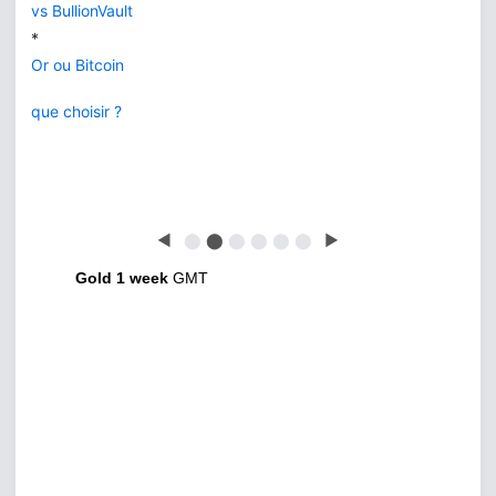
vs BullionVault
*
Or ou Bitcoin
que choisir ?
◀
⬤
⬤
⬤
⬤
⬤
⬤
▶
Gold 1 week
GMT