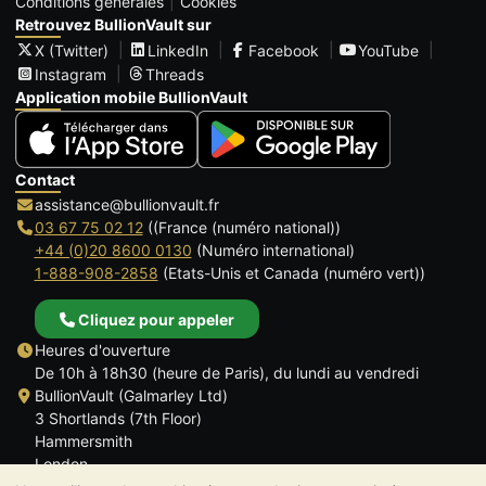
Conditions générales
Cookies
Retrouvez BullionVault sur
X (Twitter)
LinkedIn
Facebook
YouTube
Instagram
Threads
Application mobile BullionVault
Contact
assistance@bullionvault.fr
03 67 75 02 12
((France (numéro national))
+44 (0)20 8600 0130
(Numéro international)
1-888-908-2858
(Etats-Unis et Canada (numéro vert))
Cliquez pour appeler
Heures d'ouverture
De 10h à 18h30 (heure de Paris), du lundi au vendredi
BullionVault (Galmarley Ltd)
3 Shortlands (7th Floor)
Hammersmith
London