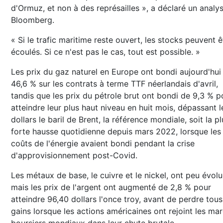
d'Ormuz, et non à des représailles », a déclaré un analy
Bloomberg.
« Si le trafic maritime reste ouvert, les stocks peuvent ê
écoulés. Si ce n'est pas le cas, tout est possible. »
Les prix du gaz naturel en Europe ont bondi aujourd'hui
46,6 % sur les contrats à terme TTF néerlandais d'avril,
tandis que les prix du pétrole brut ont bondi de 9,3 % p
atteindre leur plus haut niveau en huit mois, dépassant 
dollars le baril de Brent, la référence mondiale, soit la pl
forte hausse quotidienne depuis mars 2022, lorsque les
coûts de l'énergie avaient bondi pendant la crise
d'approvisionnement post-Covid.
Les métaux de base, le cuivre et le nickel, ont peu évolu
mais les prix de l'argent ont augmenté de 2,8 % pour
atteindre 96,40 dollars l'once troy, avant de perdre tou
gains lorsque les actions américaines ont rejoint les ma
boursiers mondiaux dans leur chute brutale.