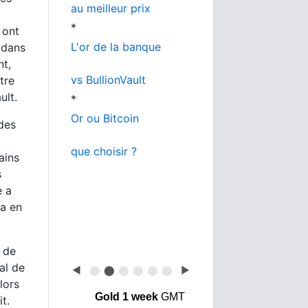
au meilleur prix
*
 ont
L'or de la banque
 dans
nt,
vs BullionVault
tre
ult.
*
Or ou Bitcoin
 des
que choisir ?
ains
s
e a
ra en
 de
al de
◀
⬤
⬤
⬤
⬤
⬤
⬤
▶
lors
Gold 1 week
GMT
t.