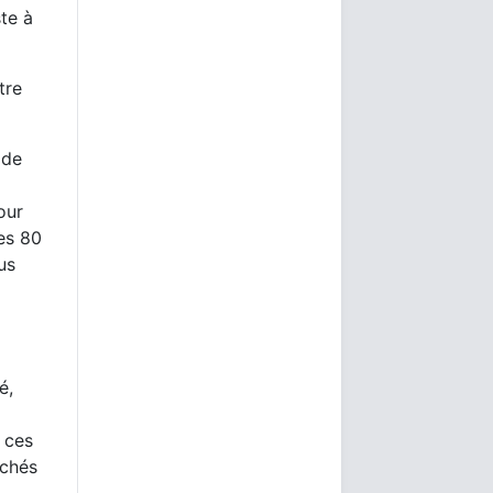
ste à
tre
 de
our
les 80
us
é,
s ces
rchés