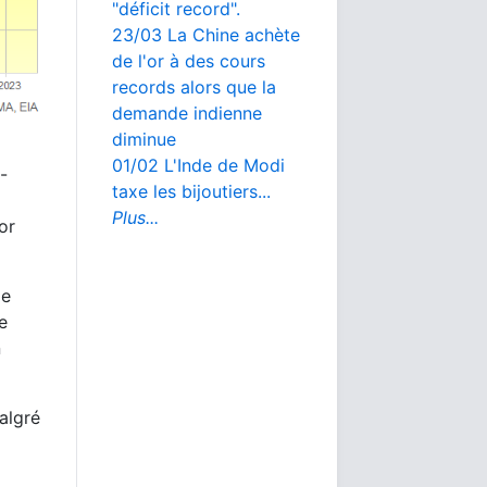
"déficit record".
23/03 La Chine achète
de l'or à des cours
records alors que la
demande indienne
diminue
01/02 L'Inde de Modi
-
taxe les bijoutiers...
Plus...
or
le
e
n
algré