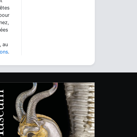
ut
 êtes
 pour
nez,
nées
, au
ions
.