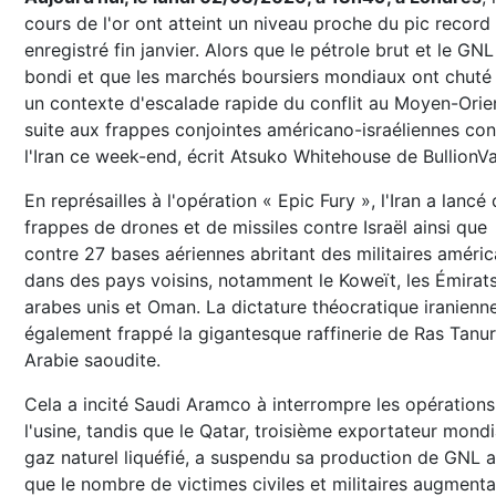
cours de l'or ont atteint un niveau proche du pic record
enregistré fin janvier. Alors que le pétrole brut et le GNL
bondi et que les marchés boursiers mondiaux ont chuté
un contexte d'escalade rapide du conflit au Moyen-Orie
suite aux frappes conjointes américano-israéliennes con
l'Iran ce week-end, écrit Atsuko Whitehouse de BullionVa
En représailles à l'opération « Epic Fury », l'Iran a lancé
frappes de drones et de missiles contre Israël ainsi que
contre 27 bases aériennes abritant des militaires améric
dans des pays voisins, notamment le Koweït, les Émirat
arabes unis et Oman. La dictature théocratique iranienn
également frappé la gigantesque raffinerie de Ras Tanu
Arabie saoudite.
Cela a incité Saudi Aramco à interrompre les opérations
l'usine, tandis que le Qatar, troisième exportateur mondi
gaz naturel liquéfié, a suspendu sa production de GNL a
que le nombre de victimes civiles et militaires augmentai