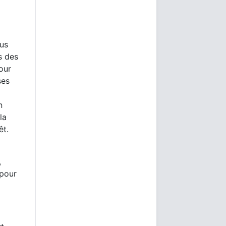
us
s des
our
ses
n
la
êt.
,
 pour