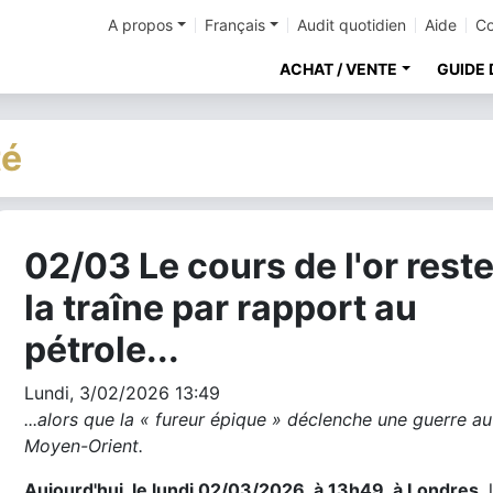
A propos
Français
Audit quotidien
Aide
Co
ACHAT / VENTE
GUIDE 
té
02/03 Le cours de l'or reste
cher
la traîne par rapport au
pétrole...
Lundi, 3/02/2026 13:49
...alors que la « fureur épique » déclenche une guerre au
Moyen-Orient.
Aujourd'hui, le lundi 02/03/2026, à 13h49, à Londres
, 