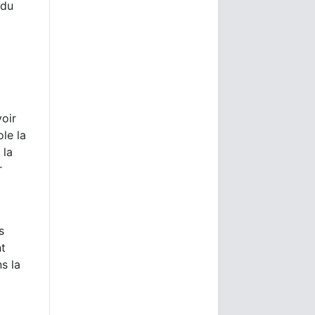
 du
oir
le la
 la
r
s
nt
s la