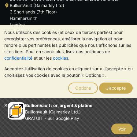
BullionVault (Galmarley Ltd)
3 Shortlands (7th Floor)
Hammersmith
London
W6 8DA
Nous utilisons des cookies (et ceux de tierces parties) pour
ROYAUME UNI
enregistrer vos préférences, améliorer la navigation et pour
rendre plus pertinentes les publicités que nous affichons sur les
sites tiers. Pour en savoir plus, lisez nos politiques de
confidentialité
et sur les
cookies
.
Acceptez l’utilisation de cookies en cliquant sur « J’accepte » ou
TrustScore 4.6 | 534 avis
choisissez vos cookies avec le bouton « Options ».
VEUILLEZ NOTER:
La valeur des métaux précieux peut aussi
bien baisser qu'augmenter. Les tendances historiques ne
Options
J’accepte
garantissent pas l'évolution future des cours. Rien sur les sites
Internet de BullionVault ou dans ses communications ne
constitue un conseil en investissement. Demander l'avis d'un
BullionVault : or, argent & platine
professionnel est à envisager pour déterminer si la possession
BullionVault (Galmarley Ltd.)
de métaux précieux vous convient.
GRATUIT - Sur Google Play
Entreprise enregistrée en Grande-Bretagne (numéro 4943684)
BullionVault Ltd © 2026
Voir