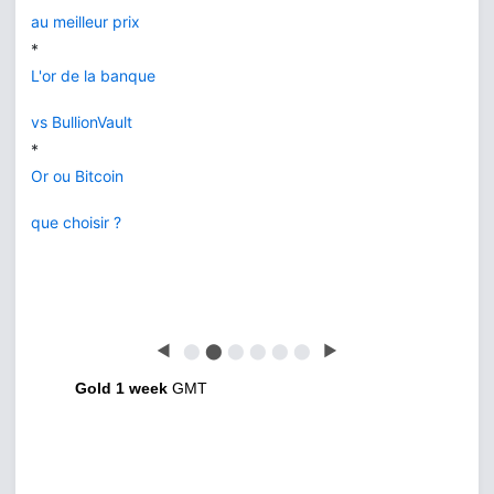
au meilleur prix
*
L'or de la banque
vs BullionVault
*
Or ou Bitcoin
que choisir ?
◀
⬤
⬤
⬤
⬤
⬤
⬤
▶
Gold 1 week
GMT