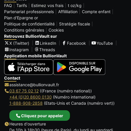
FAQ
Tarifs
Estimez vos frais
t oz/kg
Partenariat professionnels
Affililiation
Compte enfant
Plan d'Epargne or
Politique de confidentialité
Stratégie fiscale
Conditions générales
Cookies
Retrouvez BullionVault sur
X (Twitter)
LinkedIn
Facebook
YouTube
Instagram
Threads
Application mobile BullionVault
Contact
assistance@bullionvault.fr
03 67 75 02 12
((France (numéro national))
+44 (0)20 8600 0130
(Numéro international)
1-888-908-2858
(Etats-Unis et Canada (numéro vert))
Cliquez pour appeler
Heures d'ouverture
De 10h à 18h30 (heure de Paris), du lundi au vendredi