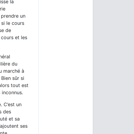
isse la
rie
 prendre un
si le cours
se de
 cours et les
néral
lière du
du marché à
 Bien sûr si
lors tout est
s inconnus.
. C’est un
s des
uté et sa
’ajoutent ses
ante