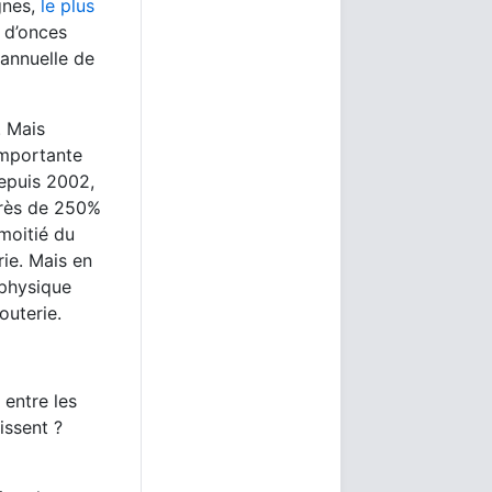
gnes,
le plus
 d’onces
 annuelle de
. Mais
importante
Depuis 2002,
près de 250%
moitié du
ie. Mais en
 physique
outerie.
 entre les
issent ?