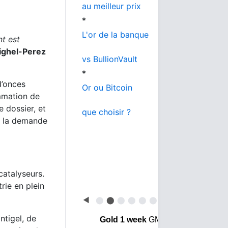
au meilleur prix
*
L'or de la banque
nt est
Mighel-Perez
vs BullionVault
*
d’onces
Or ou Bitcoin
mmation de
e dossier, et
que choisir ?
de la demande
 catalyseurs.
rie en plein
◀
⬤
⬤
⬤
⬤
⬤
⬤
▶
ntigel, de
Gold 1 week
GMT