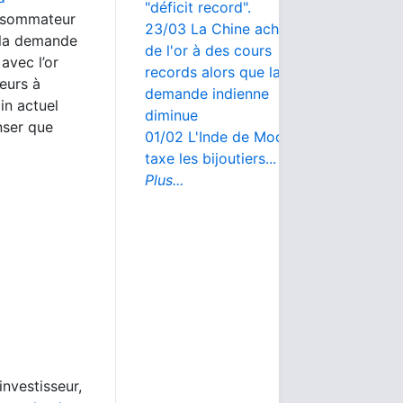
"déficit record".
consommateur
23/03 La Chine achète
 la demande
de l'or à des cours
 avec l’or
records alors que la
eurs à
demande indienne
lin actuel
diminue
nser que
01/02 L'Inde de Modi
taxe les bijoutiers...
Plus...
investisseur,