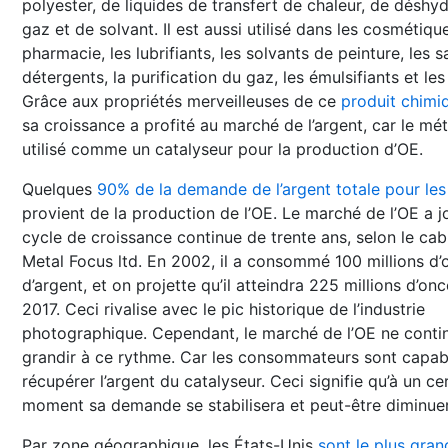
polyester, de liquides de transfert de chaleur, de déshy
gaz et de solvant. Il est aussi utilisé dans les cosmétique
pharmacie, les lubrifiants, les solvants de peinture, les s
détergents, la purification du gaz, les émulsifiants et les
Grâce aux propriétés merveilleuses de ce
produit chimiq
sa croissance a profité au marché de l’argent, car le mét
utilisé comme un catalyseur pour la production d’OE.
Quelques
90% de la demande de l’argent totale pour les
provient de la production de l’OE. Le marché de l’OE a jo
cycle de croissance continue de trente ans, selon le cab
Metal Focus ltd. En 2002, il a consommé 100 millions d’
d’argent, et on projette qu’il atteindra 225 millions d’on
2017. Ceci rivalise avec le pic historique de l’industrie
photographique. Cependant, le marché de l’OE ne conti
grandir à ce rythme. Car les consommateurs sont capab
récupérer l’argent du catalyseur. Ceci signifie qu’à un ce
moment sa demande se stabilisera et peut-être diminue
Par zone géographique, les États-Unis
sont le plus gran