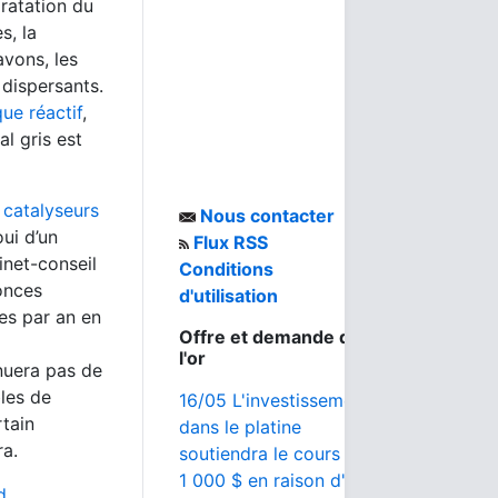
dratation du
s, la
avons, les
 dispersants.
ue réactif
,
al gris est
 catalyseurs
Nous contacter
ui d’un
Flux RSS
inet-conseil
Conditions
onces
d'utilisation
ces par an en
Offre et demande de
l'or
nuera pas de
les de
16/05 L'investissement
rtain
dans le platine
ra.
soutiendra le cours de
1 000 $ en raison d'un
d