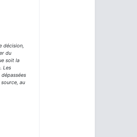
e décision,
er du
e soit la
. Les
e dépassées
 source, au