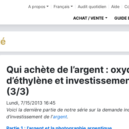
A propos
Français
Audit quotidien
Aide
Co
ACHAT / VENTE
GUIDE 
té
Qui achète de l’argent : oxy
cher
d’éthylène et investisseme
(3/3)
Lundi, 7/15/2013 16:45
Voici la dernière partie de notre série sur la demande ind
d’investissement de l'
argent
.
Partie 1 : l’argent et la photographie argentique