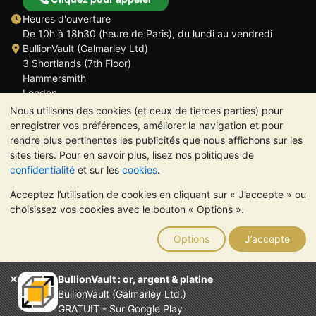
Heures d'ouverture
De 10h à 18h30 (heure de Paris), du lundi au vendredi
BullionVault (Galmarley Ltd)
3 Shortlands (7th Floor)
Hammersmith
London
W6 8DA
Nous utilisons des cookies (et ceux de tierces parties) pour
ROYAUME UNI
enregistrer vos préférences, améliorer la navigation et pour
rendre plus pertinentes les publicités que nous affichons sur les
sites tiers. Pour en savoir plus, lisez nos politiques de
confidentialité
et sur les
cookies
.
Acceptez l’utilisation de cookies en cliquant sur « J’accepte » ou
TrustScore 4.6 | 534 avis
choisissez vos cookies avec le bouton « Options ».
VEUILLEZ NOTER:
La valeur des métaux précieux peut aussi
bien baisser qu'augmenter. Les tendances historiques ne
Options
J’accepte
garantissent pas l'évolution future des cours. Rien sur les sites
Internet de BullionVault ou dans ses communications ne
constitue un conseil en investissement. Demander l'avis d'un
BullionVault : or, argent & platine
professionnel est à envisager pour déterminer si la possession
BullionVault (Galmarley Ltd.)
de métaux précieux vous convient.
GRATUIT - Sur Google Play
Entreprise enregistrée en Grande-Bretagne (numéro 4943684)