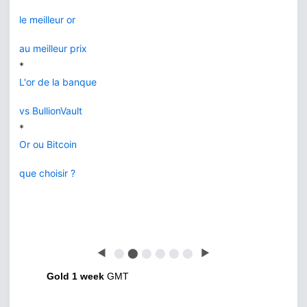
le meilleur or
au meilleur prix
*
L'or de la banque
vs BullionVault
*
Or ou Bitcoin
que choisir ?
◀
⬤
⬤
⬤
⬤
⬤
⬤
▶
Gold 1 week
GMT