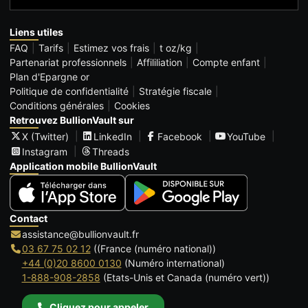
Liens utiles
FAQ
Tarifs
Estimez vos frais
t oz/kg
Partenariat professionnels
Affililiation
Compte enfant
Plan d'Epargne or
Politique de confidentialité
Stratégie fiscale
Conditions générales
Cookies
Retrouvez BullionVault sur
X (Twitter)
LinkedIn
Facebook
YouTube
Instagram
Threads
Application mobile BullionVault
Contact
assistance@bullionvault.fr
03 67 75 02 12
((France (numéro national))
+44 (0)20 8600 0130
(Numéro international)
1-888-908-2858
(Etats-Unis et Canada (numéro vert))
Cliquez pour appeler