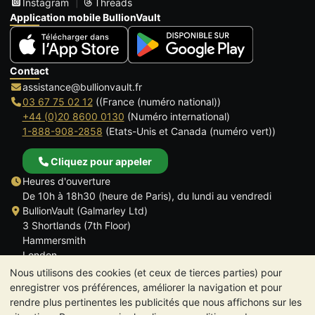
Instagram
Threads
Application mobile BullionVault
Contact
assistance@bullionvault.fr
03 67 75 02 12
((France (numéro national))
+44 (0)20 8600 0130
(Numéro international)
1-888-908-2858
(Etats-Unis et Canada (numéro vert))
Cliquez pour appeler
Heures d'ouverture
De 10h à 18h30 (heure de Paris), du lundi au vendredi
BullionVault (Galmarley Ltd)
3 Shortlands (7th Floor)
Hammersmith
London
W6 8DA
Nous utilisons des cookies (et ceux de tierces parties) pour
ROYAUME UNI
enregistrer vos préférences, améliorer la navigation et pour
rendre plus pertinentes les publicités que nous affichons sur les