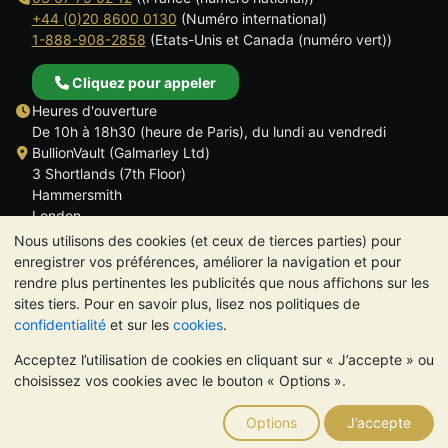
+44 (0)20 8600 0130
(Numéro international)
1-888-908-2858
(Etats-Unis et Canada (numéro vert))
Cliquez pour appeler
Heures d'ouverture
De 10h à 18h30 (heure de Paris), du lundi au vendredi
BullionVault (Galmarley Ltd)
3 Shortlands (7th Floor)
Hammersmith
London
W6 8DA
Nous utilisons des cookies (et ceux de tierces parties) pour
ROYAUME UNI
enregistrer vos préférences, améliorer la navigation et pour
rendre plus pertinentes les publicités que nous affichons sur les
sites tiers. Pour en savoir plus, lisez nos politiques de
confidentialité
et sur les
cookies
.
Acceptez l’utilisation de cookies en cliquant sur « J’accepte » ou
TrustScore 4.6 | 534 avis
choisissez vos cookies avec le bouton « Options ».
VEUILLEZ NOTER:
La valeur des métaux précieux peut aussi
bien baisser qu'augmenter. Les tendances historiques ne
Options
J’accepte
garantissent pas l'évolution future des cours. Rien sur les sites
Internet de BullionVault ou dans ses communications ne