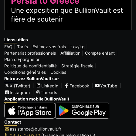
Persia to Greece
Une exposition que BullionVault est
fière de soutenir
Liens utiles
FAQ
Tarifs
Estimez vos frais
t oz/kg
Partenariat professionnels
Affililiation
Compte enfant
Plan d'Epargne or
Politique de confidentialité
Stratégie fiscale
Conditions générales
Cookies
Retrouvez BullionVault sur
X (Twitter)
LinkedIn
Facebook
YouTube
Instagram
Threads
Application mobile BullionVault
Contact
assistance@bullionvault.fr
03 67 75 02 12
((France (numéro national))