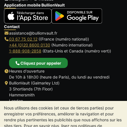
Application mobile BullionVault
Contact
assistance@bullionvault.fr
03 67 75 02 12
((France (numéro national))
+44 (0)20 8600 0130
(Numéro international)
1-888-908-2858
(Etats-Unis et Canada (numéro vert))
Cliquez pour appeler
Heures d'ouverture
De 10h à 18h30 (heure de Paris), du lundi au vendredi
BullionVault (Galmarley Ltd)
3 Shortlands (7th Floor)
Hammersmith
London
W6 8DA
Nous utilisons des cookies (et ceux de tierces parties) pour
ROYAUME UNI
enregistrer vos préférences, améliorer la navigation et pour
rendre plus pertinentes les publicités que nous affichons sur les
sites tiers. Pour en savoir plus, lisez nos politiques de