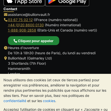
Contact
assistance@bullionvault.fr
03 67 75 02 12
((France (numéro national))
+44 (0)20 8600 0130
(Numéro international)
1-888-908-2858
(Etats-Unis et Canada (numéro vert))
Cliquez pour appeler
Heures d'ouverture
De 10h à 18h30 (heure de Paris), du lundi au vendredi
BullionVault (Galmarley Ltd)
3 Shortlands (7th Floor)
Hammersmith
London
W6 8DA
Nous utilisons des cookies (et ceux de tierces parties) pour
ROYAUME UNI
enregistrer vos préférences, améliorer la navigation et pour
rendre plus pertinentes les publicités que nous affichons sur les
sites tiers. Pour en savoir plus, lisez nos politiques de
confidentialité
et sur les
cookies
.
Acceptez l’utilisation de cookies en cliquant sur « J’accepte » ou
TrustScore 4.6 | 534 avis