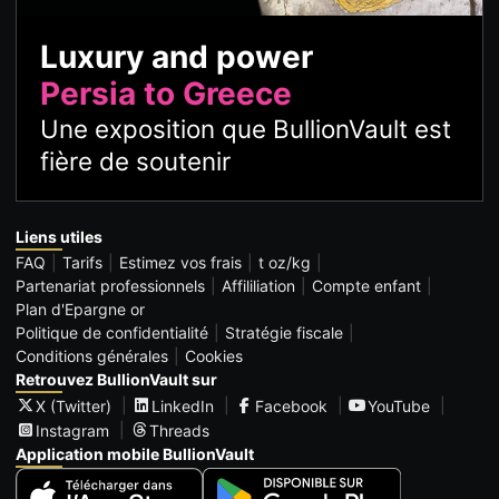
Luxury and power
Persia to Greece
Une exposition que BullionVault est
fière de soutenir
Liens utiles
FAQ
Tarifs
Estimez vos frais
t oz/kg
Partenariat professionnels
Affililiation
Compte enfant
Plan d'Epargne or
Politique de confidentialité
Stratégie fiscale
Conditions générales
Cookies
Retrouvez BullionVault sur
X (Twitter)
LinkedIn
Facebook
YouTube
Instagram
Threads
Application mobile BullionVault