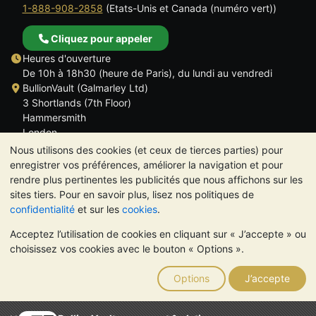
1-888-908-2858
(Etats-Unis et Canada (numéro vert))
Cliquez pour appeler
Heures d'ouverture
De 10h à 18h30 (heure de Paris), du lundi au vendredi
BullionVault (Galmarley Ltd)
3 Shortlands (7th Floor)
Hammersmith
London
W6 8DA
Nous utilisons des cookies (et ceux de tierces parties) pour
ROYAUME UNI
enregistrer vos préférences, améliorer la navigation et pour
rendre plus pertinentes les publicités que nous affichons sur les
sites tiers. Pour en savoir plus, lisez nos politiques de
confidentialité
et sur les
cookies
.
Acceptez l’utilisation de cookies en cliquant sur « J’accepte » ou
TrustScore 4.6 | 534 avis
choisissez vos cookies avec le bouton « Options ».
VEUILLEZ NOTER:
La valeur des métaux précieux peut aussi
bien baisser qu'augmenter. Les tendances historiques ne
Options
J’accepte
garantissent pas l'évolution future des cours. Rien sur les sites
Internet de BullionVault ou dans ses communications ne
constitue un conseil en investissement. Demander l'avis d'un