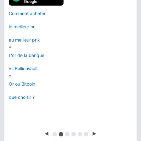
Comment acheter
le meilleur or
au meilleur prix
*
L'or de la banque
vs BullionVault
*
Or ou Bitcoin
que choisir ?
◀
⬤
⬤
⬤
⬤
⬤
⬤
▶