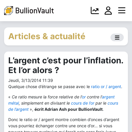
Articles & actualité
L’argent c’est pour l’inflation.
Et l’or alors ?
Jeudi, 3/13/2014 11:39
Quelque chose d’étrange se passe avec le
ratio or / argent
.
«
Ce ratio mesure la force relative de l’
or
contre l’
argent
métal
, simplement en divisant le
cours de l’or
par le
cours
de l’argent
»,
écrit Adrian Ash pour BullionVault
.
Donc le ratio or / argent montre combien d’onces d’argent
vous pourriez échanger contre une once d’or… si vous
pouvez trouver quelqu’un qui ferait cela sans frais (vous