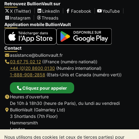
Retrouvez BullionVault sur
X (Twitter)
LinkedIn
Facebook
YouTube
Instagram
Threads
Application mobile BullionVault
Contact
assistance@bullionvault.fr
03 67 75 02 12
((France (numéro national))
+44 (0)20 8600 0130
(Numéro international)
1-888-908-2858
(Etats-Unis et Canada (numéro vert))
Cliquez pour appeler
Heures d'ouverture
De 10h à 18h30 (heure de Paris), du lundi au vendredi
BullionVault (Galmarley Ltd)
3 Shortlands (7th Floor)
Hammersmith
London
W6 8DA
Nous utilisons des cookies (et ceux de tierces parties) pour