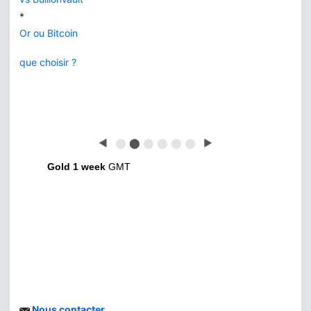
*
Or ou Bitcoin
que choisir ?
◀
⬤
⬤
⬤
⬤
⬤
⬤
▶
Gold 1 week
GMT
Nous contacter