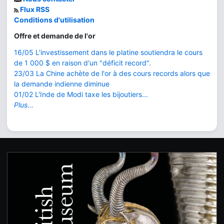
Flux RSS
Conditions d'utilisation
Offre et demande de l'or
16/05 L'investissement dans le platine soutiendra le cours
de 1 000 $ en raison d'un "déficit record".
23/03 La Chine achète de l'or à des cours records alors que
la demande indienne diminue
01/02 L'Inde de Modi taxe les bijoutiers...
Plus...