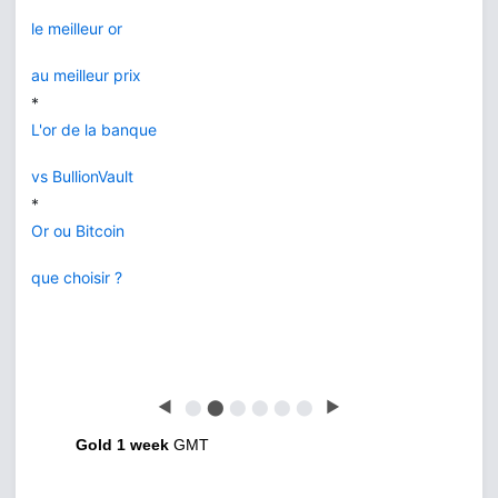
le meilleur or
au meilleur prix
*
L'or de la banque
vs BullionVault
*
Or ou Bitcoin
que choisir ?
◀
⬤
⬤
⬤
⬤
⬤
⬤
▶
Gold 1 week
GMT