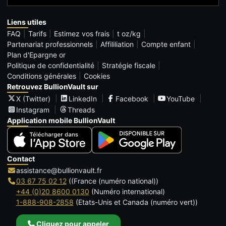
Liens utiles
FAQ
Tarifs
Estimez vos frais
t oz/kg
Partenariat professionnels
Affililiation
Compte enfant
Plan d'Epargne or
Politique de confidentialité
Stratégie fiscale
Conditions générales
Cookies
Retrouvez BullionVault sur
X (Twitter)
LinkedIn
Facebook
YouTube
Instagram
Threads
Application mobile BullionVault
Contact
assistance@bullionvault.fr
03 67 75 02 12
((France (numéro national))
+44 (0)20 8600 0130
(Numéro international)
1-888-908-2858
(Etats-Unis et Canada (numéro vert))
Cliquez pour appeler