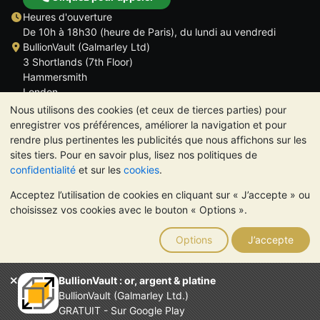
Heures d'ouverture
De 10h à 18h30 (heure de Paris), du lundi au vendredi
BullionVault (Galmarley Ltd)
3 Shortlands (7th Floor)
Hammersmith
London
W6 8DA
Nous utilisons des cookies (et ceux de tierces parties) pour
ROYAUME UNI
enregistrer vos préférences, améliorer la navigation et pour
rendre plus pertinentes les publicités que nous affichons sur les
sites tiers. Pour en savoir plus, lisez nos politiques de
confidentialité
et sur les
cookies
.
Acceptez l’utilisation de cookies en cliquant sur « J’accepte » ou
TrustScore 4.6 | 534 avis
choisissez vos cookies avec le bouton « Options ».
VEUILLEZ NOTER:
La valeur des métaux précieux peut aussi
bien baisser qu'augmenter. Les tendances historiques ne
Options
J’accepte
garantissent pas l'évolution future des cours. Rien sur les sites
Internet de BullionVault ou dans ses communications ne
constitue un conseil en investissement. Demander l'avis d'un
BullionVault : or, argent & platine
professionnel est à envisager pour déterminer si la possession
BullionVault (Galmarley Ltd.)
de métaux précieux vous convient.
GRATUIT - Sur Google Play
Entreprise enregistrée en Grande-Bretagne (numéro 4943684)