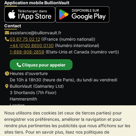
Application mobile BullionVault
Contact
assistance@bullionvault.fr
03 67 75 02 12
((France (numéro national))
+44 (0)20 8600 0130
(Numéro international)
1-888-908-2858
(Etats-Unis et Canada (numéro vert))
Cliquez pour appeler
Heures d'ouverture
De 10h à 18h30 (heure de Paris), du lundi au vendredi
BullionVault (Galmarley Ltd)
3 Shortlands (7th Floor)
Hammersmith
London
W6 8DA
Nous utilisons des cookies (et ceux de tierces parties) pour
ROYAUME UNI
enregistrer vos préférences, améliorer la navigation et pour
rendre plus pertinentes les publicités que nous affichons sur les
sites tiers. Pour en savoir plus, lisez nos politiques de